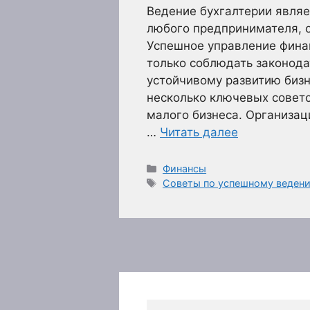
Ведение бухгалтерии являе
любого предпринимателя, о
Успешное управление финан
только соблюдать законода
устойчивому развитию бизн
несколько ключевых совет
малого бизнеса. Организац
…
Читать далее
Рубрики
Финансы
Метки
Советы по успешному ведени