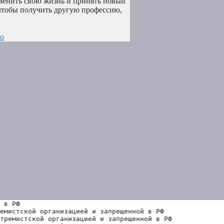
зменить свою жизнь и принять новый
 чтобы получить другую профессию,
во
 в РФ
емистской организацией и запрещенной в РФ
тремистской организацией и запрещенной в РФ 