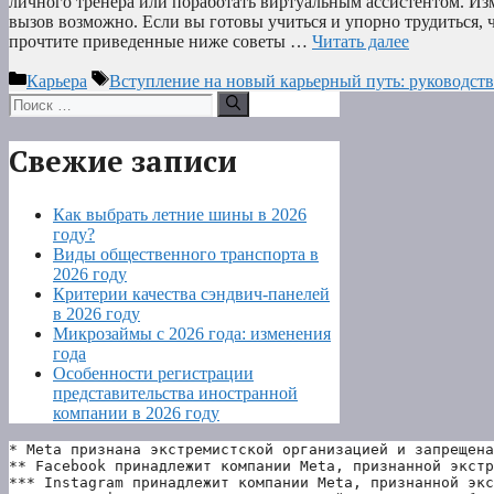
личного тренера или поработать виртуальным ассистентом. И
вызов возможно. Если вы готовы учиться и упорно трудиться,
прочтите приведенные ниже советы …
Читать далее
Рубрики
Метки
Карьера
Вступление на новый карьерный путь: руководст
Поиск:
Свежие записи
Как выбрать летние шины в 2026
году?
Виды общественного транспорта в
2026 году
Критерии качества сэндвич-панелей
в 2026 году
Микрозаймы с 2026 года: изменения
года
Особенности регистрации
представительства иностранной
компании в 2026 году
* Meta признана экстремистской организацией и запрещена
** Facebook принадлежит компании Meta, признанной экстр
*** Instagram принадлежит компании Meta, признанной экс