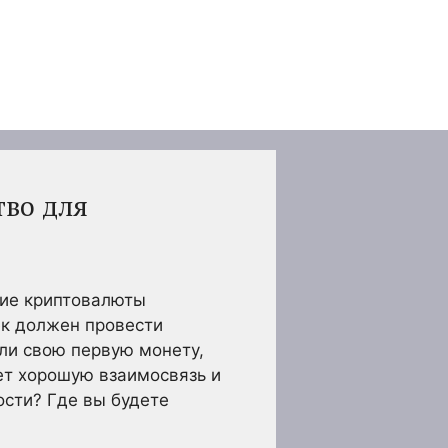
тво для
гие криптовалюты
ек должен провести
ли свою первую монету,
еет хорошую взаимосвязь и
ости? Где вы будете