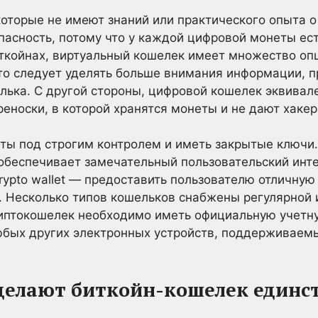
которые не имеют знаний или практического опыта 
опасность, потому что у каждой цифровой монеты ес
иткойнах, виртуальный кошелек имеет множество оп
что следует уделять больше внимания информации, 
лька. С другой стороны, цифровой кошелек эквивал
еноски, в которой хранятся монеты и не дают хакер
ты под строгим контролем и иметь закрытые ключи
 обеспечивает замечательный пользовательский инт
ypto wallet — предоставить пользователю отличную 
. Несколько типов кошельков снабжены регулярной
риптокошелек необходимо иметь официальную учетн
юбых других электронных устройств, поддерживаем
делают биткойн-кошелек един