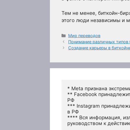
Тем не менее, биткойн-бир
этого люди независимы и м
Рубрики
Мир переводов
Понимание различных типов
Создание карьеры в биткойн
* Meta признана экстрем
** Facebook принадлежит
РФ
*** Instagram принадлеж
в РФ 
**** Вся информация, из
руководством к действи