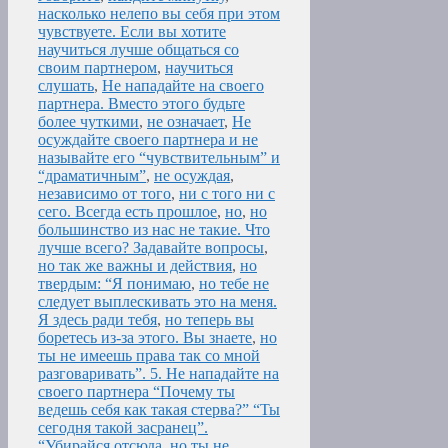
насколько нелепо вы себя при этом
чувствуете. Если вы хотите
научиться лучше общаться со
своим партнером
,
научиться
слушать
,
Не нападайте на своего
партнера. Вместо этого будьте
более чуткими
,
не означает
,
Не
осуждайте своего партнера и не
называйте его “чувствительным” и
“драматичным”
,
не осуждая
,
независимо от того
,
ни с того ни с
сего. Всегда есть прошлое
,
но
,
но
большинство из нас не такие. Что
лучше всего? Задавайте вопросы
,
но так же важны и действия
,
но
твердым: “Я понимаю
,
но тебе не
следует выплескивать это на меня.
Я здесь ради тебя
,
но теперь вы
боретесь из-за этого. Вы знаете
,
но
ты не имеешь права так со мной
разговаривать”. 5. Не нападайте на
своего партнера “Почему ты
ведешь себя как такая стерва?” “Ты
сегодня такой засранец”.
“Убирайся отсюда
,
но ты не