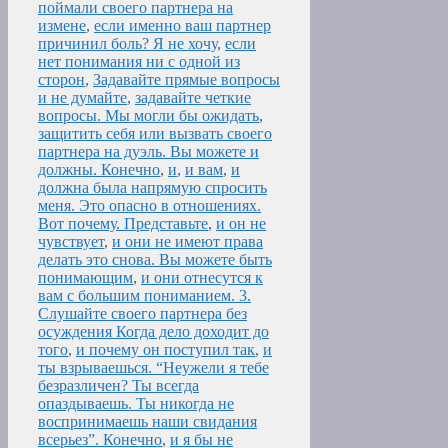
поймали своего партнера на
измене
,
если именно ваш партнер
причинил боль? Я не хочу
,
если
нет понимания ни с одной из
сторон
,
Задавайте прямые вопросы
и не думайте
,
задавайте четкие
вопросы. Мы могли бы ожидать
,
защитить себя или вызвать своего
партнера на дуэль. Вы можете и
должны. Конечно
,
и
,
и вам
,
и
должна была напрямую спросить
меня. Это опасно в отношениях.
Вот почему. Представьте
,
и он не
чувствует
,
и они не имеют права
делать это снова. Вы можете быть
понимающим
,
и они отнесутся к
вам с большим пониманием. 3.
Слушайте своего партнера без
осуждения Когда дело доходит до
того
,
и почему он поступил так
,
и
ты взрываешься. “Неужели я тебе
безразличен? Ты всегда
опаздываешь. Ты никогда не
воспринимаешь наши свидания
всерьез”. Конечно
,
и я бы не