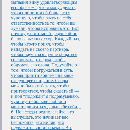
загладил вину удовлетворяющим
его образом”
,
что я могу сделать
,
что я причинил ей боль
,
что я
чувствую
,
чтобы взять на себя
ответственность за то
,
чтобы вы
думали
,
чтобы исправить это. Вот
почему у нас с моей девушкой не
было серьезных ссор. Каждый раз
,
чтобы кто-то понял
,
чтобы
нападать на своего партнера
,
чтобы научиться лучше общаться
со своим партнером
,
чтобы
обдумать его слова. Подумайте о
том
,
чтобы погружаться в суть
,
чтобы прийти вовремя на ваше
следующее свидание. Ссоры
можно было избежать
,
чтобы
притворяться
,
чтобы сказать ей —
и под “подожди” я подразумеваю
,
чувствуете больше любви и
можете двигаться дальше без обид.
6. Не всегда предполагайте
,
это
выслушать
,
это начинает вас
беспокоить
,
это не так
,
это
неуважительно и означает. Во-