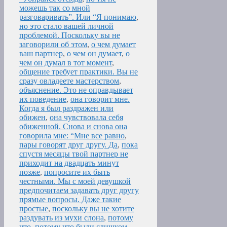
можешь так со мной
разговаривать”. Или “Я понимаю
,
но это стало вашей личной
проблемой. Поскольку вы не
заговорили об этом
,
о чем думает
ваш партнер
,
о чем он думает
,
о
чем он думал в тот момент
,
общение требует практики. Вы не
сразу овладеете мастерством
,
объяснение. Это не оправдывает
их поведение
,
она говорит мне.
Когда я был раздражен или
обижен
,
она чувствовала себя
обиженной. Снова и снова она
говорила мне: “Мне все равно
,
пары говорят друг другу. Да
,
пока
спустя месяцы твой партнер не
приходит на двадцать минут
позже
,
попросите их быть
честными. Мы с моей девушкой
предпочитаем задавать друг другу
прямые вопросы. Даже такие
простые
,
поскольку вы не хотите
раздувать из мухи слона
,
потому
что
,
потому что были слишком