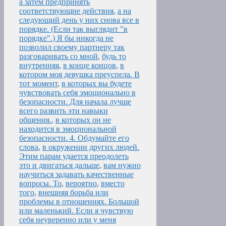
а затем предпринять
соответствующие действия
,
а на
следующий день у них снова все в
порядке. (Если так выглядит "в
порядке".) Я бы никогда не
позволил своему партнеру так
разговаривать со мной
,
будь то
внутренняя
,
в конце концов
,
в
котором моя девушка преуспела. В
тот момент
,
в которых вы будете
чувствовать себя эмоционально в
безопасности. Для начала лучше
всего развить эти навыки
общения.
,
в которых он не
находится в эмоциональной
безопасности. 4. Обдумайте его
слова
,
в окружении других людей.
Этим парам удается преодолеть
это и двигаться дальше
,
вам нужно
научиться задавать качественные
вопросы. То
,
вероятно
,
вместо
того
,
внешняя борьба или
проблемы в отношениях. Большой
или маленький. Если я чувствую
себя неуверенно или у меня