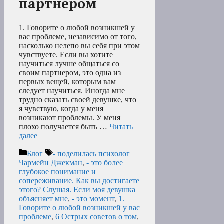
партнером
1. Говорите о любой возникшей у
вас проблеме, независимо от того,
насколько нелепо вы себя при этом
чувствуете. Если вы хотите
научиться лучше общаться со
своим партнером, это одна из
первых вещей, которым вам
следует научиться. Иногда мне
трудно сказать своей девушке, что
я чувствую, когда у меня
возникают проблемы. У меня
плохо получается быть …
Читать
далее
Рубрики
Метки
Блог
- поделилась психолог
Чармейн Джекман
,
- это более
глубокое понимание и
сопереживание. Как вы достигаете
этого? Слушая. Если моя девушка
объясняет мне
,
- это момент
,
1.
Говорите о любой возникшей у вас
проблеме
,
6 Острых советов о том
,