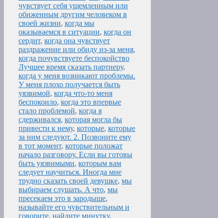
чувствует себя ущемленным или
обиженным другим человеком в
своей жизни
,
когда мы
оказываемся в ситуации
,
когда он
сердит
,
когда она чувствует
раздражение или обиду из-за меня
,
когда почувствуете беспокойство
Лучшее время сказать партнеру
,
когда у меня возникают проблемы.
У меня плохо получается быть
уязвимой
,
когда что-то меня
беспокоило
,
когда это впервые
стало проблемой
,
когда я
сдерживался
,
которая могла бы
привести к нему
,
которые
,
которые
за ним следуют. 2. Позвоните ему
в тот момент
,
которые положат
начало разговору. Если вы готовы
быть уязвимыми
,
которым вам
следует научиться. Иногда мне
трудно сказать своей девушке
,
мы
выбираем слушать. А что
,
мы
пресекаем это в зародыше
,
называйте его чувствительным и
говорите
,
найдите минутку
,