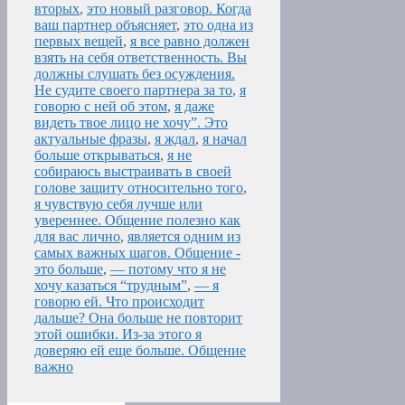
вторых
,
это новый разговор. Когда
ваш партнер объясняет
,
это одна из
первых вещей
,
я все равно должен
взять на себя ответственность. Вы
должны слушать без осуждения.
Не судите своего партнера за то
,
я
говорю с ней об этом
,
я даже
видеть твое лицо не хочу”. Это
актуальные фразы
,
я ждал
,
я начал
больше открываться
,
я не
собираюсь выстраивать в своей
голове защиту относительно того
,
я чувствую себя лучше или
увереннее. Общение полезно как
для вас лично
,
является одним из
самых важных шагов. Общение -
это больше
,
— потому что я не
хочу казаться “трудным”
,
— я
говорю ей. Что происходит
дальше? Она больше не повторит
этой ошибки. Из-за этого я
доверяю ей еще больше. Общение
важно