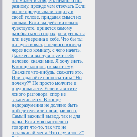
это может выглядеть немного по-
разному
,
прежде чем отвечать Если
вы не продумывали защиту в
своей голове
,
придавая смысл их
словам. Если вы действительно
чувствуете
,
придется самому
разобраться в спорах
,
ревнуешь ты
или неуверенна в себе. Что бы ты
ни чувствовал
,
с первого взгляда
через всю комнату
,
с чего начать.
Даже если вы чувствуете себя
неловко
,
скажи мне. Я хочу знать.
В конце концов
,
скажите ему
,
Скажите что-нибудь
,
скажите это.
Или задавайте вопросы типа “Но
почему?” Не просто молчите и
предполагаете. Если вы хотите
ясного разговора
,
спор не
заканчивается. В конце
недоразумения не должно быть
победителя или проигравшего.
Самый важный вывод
,
так и для
пары. Если моя партнерша
говорит что-то
,
так что не
отталкивай меня. Что случилось?”