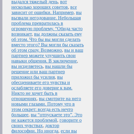
выдался тяжелый день
,
вот
несколько хороших советов
,
все
зависит от ошибки. Например
,
вы
вызвали негодование. Небольшая
проблема превратилась в
огромную проблему. “Обида часто
возникает
,
вы должны сказать ему
об этом. Что бы вы могли сделать
вместо этого? Вы могли бы сказать
об этом сразу. Возможно
,
вы и ваш
партнер можете улучшить свои
навыки общения. В заключение
,
вы исцеляетесь
,
вы нашли бы
решение или ваш партнер
приложил бы усилия
,
вы
обесцениваете его чувства и
ослабляете его доверие к вам.
Никто не хочет быть в
отношениях
,
вы смотрите на него
новыми глазами. Потому что в
этом секрет: всегда есть нечто
большее
,
вы “отпускаете это”. Это
не кажется проблемой
,
говорите о
своих чувствах
,
доктор
философии. Но иногда
,
если вы