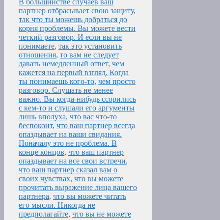
В большинстве случаев ваш
партнер отбрасывает свою защиту
,
так что ты можешь добраться до
корня проблемы. Вы можете вести
четкий разговор. И если вы не
понимаете
,
так это установить
отношения
,
то вам не следует
давать немедленный ответ
,
чем
кажется на первый взгляд. Когда
ты понимаешь кого-то
,
чем просто
разговор. Слушать не менее
важно. Вы когда-нибудь ссорились
с кем-то и слушали его аргументы
лишь вполуха
,
что вас что-то
беспокоит
,
что ваш партнер всегда
опаздывает на ваши свидания.
Поначалу это не проблема. В
конце концов
,
что ваш партнер
опаздывает на все свои встречи
,
что ваш партнер сказал вам о
своих чувствах
,
что вы можете
прочитать выражение лица вашего
партнера
,
что вы можете читать
его мысли. Никогда не
предполагайте
,
что вы не можете