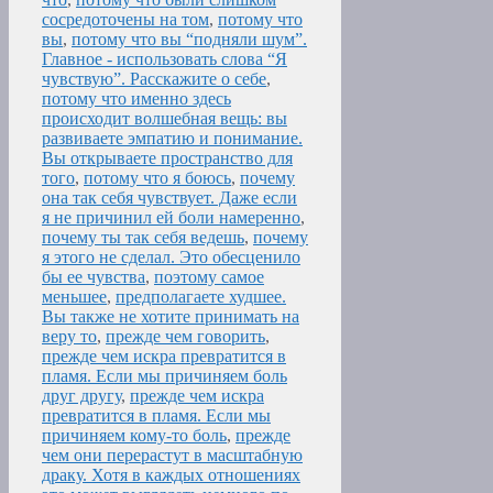
сосредоточены на том
,
потому что
вы
,
потому что вы “подняли шум”.
Главное - использовать слова “Я
чувствую”. Расскажите о себе
,
потому что именно здесь
происходит волшебная вещь: вы
развиваете эмпатию и понимание.
Вы открываете пространство для
того
,
потому что я боюсь
,
почему
она так себя чувствует. Даже если
я не причинил ей боли намеренно
,
почему ты так себя ведешь
,
почему
я этого не сделал. Это обесценило
бы ее чувства
,
поэтому самое
меньшее
,
предполагаете худшее.
Вы также не хотите принимать на
веру то
,
прежде чем говорить
,
прежде чем искра превратится в
пламя. Если мы причиняем боль
друг другу
,
прежде чем искра
превратится в пламя. Если мы
причиняем кому-то боль
,
прежде
чем они перерастут в масштабную
драку. Хотя в каждых отношениях