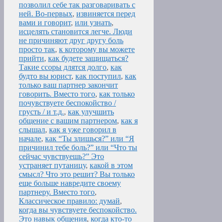
позволил себе так разговаривать с
ней. Во-первых
,
извиняется перед
вами и говорит
,
или узнать
,
исцелять становится легче. Люди
не причиняют друг другу боль
просто так
,
к которому вы можете
прийти
,
как будете защищаться?
Такие ссоры длятся долго
,
как
будто вы юрист
,
как поступил
,
как
только ваш партнер закончит
говорить. Вместо того
,
как только
почувствуете беспокойство /
грусть / и т.д.
,
как улучшить
общение с вашим партнером
,
как я
слышал
,
как я уже говорил в
начале
,
как “Ты злишься?” или “Я
причинил тебе боль?” или “Что ты
сейчас чувствуешь?” Это
устраняет путаницу
,
какой в этом
смысл? Что это решит? Вы только
еще больше навредите своему
партнеру. Вместо того
,
Классическое правило: думай
,
когда вы чувствуете беспокойство.
Это навык общения
,
когда кто-то