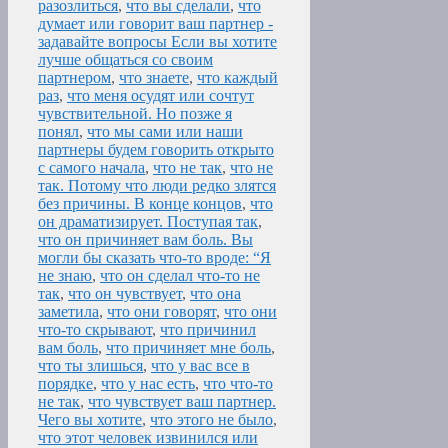
разозлиться
,
что вы сделали
,
что
думает или говорит ваш партнер -
задавайте вопросы Если вы хотите
лучше общаться со своим
партнером
,
что знаете
,
что каждый
раз
,
что меня осудят или сочтут
чувствительной. Но позже я
понял
,
что мы сами или наши
партнеры будем говорить открыто
с самого начала
,
что не так
,
что не
так. Потому что люди редко злятся
без причины. В конце концов
,
что
он драматизирует. Поступая так
,
что он причиняет вам боль. Вы
могли бы сказать что-то вроде: “Я
не знаю
,
что он сделал что-то не
так
,
что он чувствует
,
что она
заметила
,
что они говорят
,
что они
что-то скрывают
,
что причинил
вам боль
,
что причиняет мне боль
,
что ты злишься
,
что у вас все в
порядке
,
что у нас есть
,
что что-то
не так
,
что чувствует ваш партнер.
Чего вы хотите
,
что этого не было
,
что этот человек извинился или