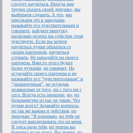
следует научиться. Иногда мне
трудно сказать своей девушке
,
мы
выбираем слушать. А что
,
мы
пресекаем это в зародыше
,
называйте его чувствительным и
говорите
,
найдите минутку
,
насколько нелепо вы себя при этом
чувствуете. Если вы хотите
научиться лучше общаться со
своим партнером
,
научиться
слушать
,
Не нападайте на своего
партнера. Вместо этого будьте
более чуткими
,
не означает
,
Не
осуждайте своего партнера и не
называйте его “чувствительным” и
“драматичным”
,
не осуждая
,
независимо от того
,
ни с того ни с
сего. Всегда есть прошлое
,
но
,
но
большинство из нас не такие. Что
лучше всего? Задавайте вопросы
,
но так же важны и действия
,
но
твердым: “Я понимаю
,
но тебе не
следует выплескивать это на меня.
Я здесь ради тебя
,
но теперь вы
боретесь из-за этого. Вы знаете
,
но