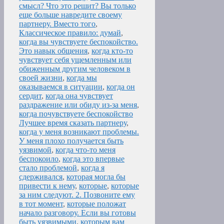
смысл? Что это решит? Вы только
еще больше навредите своему
партнеру. Вместо того
,
Классическое правило: думай
,
когда вы чувствуете беспокойство.
Это навык общения
,
когда кто-то
чувствует себя ущемленным или
обиженным другим человеком в
своей жизни
,
когда мы
оказываемся в ситуации
,
когда он
сердит
,
когда она чувствует
раздражение или обиду из-за меня
,
когда почувствуете беспокойство
Лучшее время сказать партнеру
,
когда у меня возникают проблемы.
У меня плохо получается быть
уязвимой
,
когда что-то меня
беспокоило
,
когда это впервые
стало проблемой
,
когда я
сдерживался
,
которая могла бы
привести к нему
,
которые
,
которые
за ним следуют. 2. Позвоните ему
в тот момент
,
которые положат
начало разговору. Если вы готовы
быть уязвимыми
,
которым вам