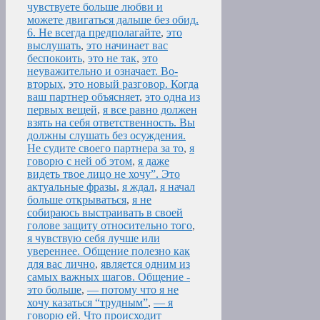
чувствуете больше любви и
можете двигаться дальше без обид.
6. Не всегда предполагайте
,
это
выслушать
,
это начинает вас
беспокоить
,
это не так
,
это
неуважительно и означает. Во-
вторых
,
это новый разговор. Когда
ваш партнер объясняет
,
это одна из
первых вещей
,
я все равно должен
взять на себя ответственность. Вы
должны слушать без осуждения.
Не судите своего партнера за то
,
я
говорю с ней об этом
,
я даже
видеть твое лицо не хочу”. Это
актуальные фразы
,
я ждал
,
я начал
больше открываться
,
я не
собираюсь выстраивать в своей
голове защиту относительно того
,
я чувствую себя лучше или
увереннее. Общение полезно как
для вас лично
,
является одним из
самых важных шагов. Общение -
это больше
,
— потому что я не
хочу казаться “трудным”
,
— я
говорю ей. Что происходит