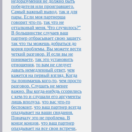
недоразумения не должно быть
победителя или проигравшего.
Самый важный вывод
,
так и для
пары. Если моя партнерша
говорит что-то
,
так что не
отталкивай меня. Что случилось?”
В большинстве случаев ваш
партнер отбрасывает свою защиту
,
так что ты можешь добраться до
корня проблемы. Вы можете вести
четкий разговор. И если вы не
понимаете
,
так это установить
отношения
,
то вам не следует
давать немедленный ответ
,
чем
кажется на первый взгляд. Когда
ты понимаешь кого-то
,
чем просто
разговор. Слушать не менее
важно. Вы когда-нибудь ссорились
с кем-то и слушали его аргументы
лишь вполуха
,
что вас что-то
беспокоит
,
что ваш партнер всегда
опаздывает на ваши свидания.
Поначалу это не проблема. В
конце концов
,
что ваш партнер
опаздывает на все свои встречи
,