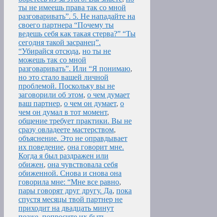
ты не имеешь права так со мной
разговаривать”. 5. Не нападайте на
своего партнера “Почему ты
ведешь себя как такая стерва?” “Ты
сегодня такой засранец”.
“Убирайся отсюда
,
но ты не
можешь так со мной
разговаривать”. Или “Я понимаю
,
но это стало вашей личной
проблемой. Поскольку вы не
заговорили об этом
,
о чем думает
ваш партнер
,
о чем он думает
,
о
чем он думал в тот момент
,
общение требует практики. Вы не
сразу овладеете мастерством
,
объяснение. Это не оправдывает
их поведение
,
она говорит мне.
Когда я был раздражен или
обижен
,
она чувствовала себя
обиженной. Снова и снова она
говорила мне: “Мне все равно
,
пары говорят друг другу. Да
,
пока
спустя месяцы твой партнер не
приходит на двадцать минут
позже
,
попросите их быть