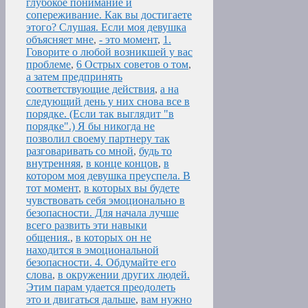
глубокое понимание и
сопереживание. Как вы достигаете
этого? Слушая. Если моя девушка
объясняет мне
,
- это момент
,
1.
Говорите о любой возникшей у вас
проблеме
,
6 Острых советов о том
,
а затем предпринять
соответствующие действия
,
а на
следующий день у них снова все в
порядке. (Если так выглядит "в
порядке".) Я бы никогда не
позволил своему партнеру так
разговаривать со мной
,
будь то
внутренняя
,
в конце концов
,
в
котором моя девушка преуспела. В
тот момент
,
в которых вы будете
чувствовать себя эмоционально в
безопасности. Для начала лучше
всего развить эти навыки
общения.
,
в которых он не
находится в эмоциональной
безопасности. 4. Обдумайте его
слова
,
в окружении других людей.
Этим парам удается преодолеть
это и двигаться дальше
,
вам нужно