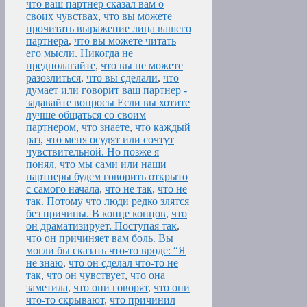
что ваш партнер сказал вам о
своих чувствах
,
что вы можете
прочитать выражение лица вашего
партнера
,
что вы можете читать
его мысли. Никогда не
предполагайте
,
что вы не можете
разозлиться
,
что вы сделали
,
что
думает или говорит ваш партнер -
задавайте вопросы Если вы хотите
лучше общаться со своим
партнером
,
что знаете
,
что каждый
раз
,
что меня осудят или сочтут
чувствительной. Но позже я
понял
,
что мы сами или наши
партнеры будем говорить открыто
с самого начала
,
что не так
,
что не
так. Потому что люди редко злятся
без причины. В конце концов
,
что
он драматизирует. Поступая так
,
что он причиняет вам боль. Вы
могли бы сказать что-то вроде: “Я
не знаю
,
что он сделал что-то не
так
,
что он чувствует
,
что она
заметила
,
что они говорят
,
что они
что-то скрывают
,
что причинил