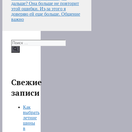
дальше? Она больше не повторит
этой ошибки. Из-за этого я
доверяю ей еще больше. Общение
важно
Поиск:
Свежие
записи
Как
выбрать
летние
шины
в