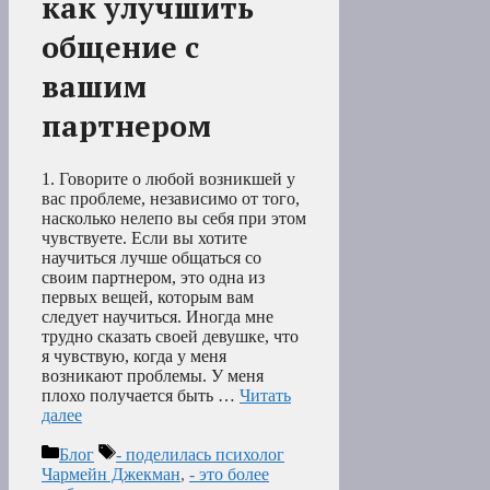
как улучшить
общение с
вашим
партнером
1. Говорите о любой возникшей у
вас проблеме, независимо от того,
насколько нелепо вы себя при этом
чувствуете. Если вы хотите
научиться лучше общаться со
своим партнером, это одна из
первых вещей, которым вам
следует научиться. Иногда мне
трудно сказать своей девушке, что
я чувствую, когда у меня
возникают проблемы. У меня
плохо получается быть …
Читать
далее
Рубрики
Метки
Блог
- поделилась психолог
Чармейн Джекман
,
- это более