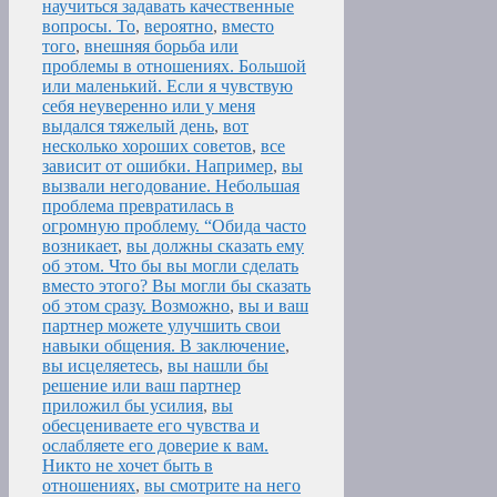
научиться задавать качественные
вопросы. То
,
вероятно
,
вместо
того
,
внешняя борьба или
проблемы в отношениях. Большой
или маленький. Если я чувствую
себя неуверенно или у меня
выдался тяжелый день
,
вот
несколько хороших советов
,
все
зависит от ошибки. Например
,
вы
вызвали негодование. Небольшая
проблема превратилась в
огромную проблему. “Обида часто
возникает
,
вы должны сказать ему
об этом. Что бы вы могли сделать
вместо этого? Вы могли бы сказать
об этом сразу. Возможно
,
вы и ваш
партнер можете улучшить свои
навыки общения. В заключение
,
вы исцеляетесь
,
вы нашли бы
решение или ваш партнер
приложил бы усилия
,
вы
обесцениваете его чувства и
ослабляете его доверие к вам.
Никто не хочет быть в
отношениях
,
вы смотрите на него