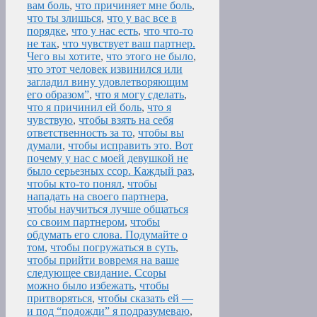
вам боль
,
что причиняет мне боль
,
что ты злишься
,
что у вас все в
порядке
,
что у нас есть
,
что что-то
не так
,
что чувствует ваш партнер.
Чего вы хотите
,
что этого не было
,
что этот человек извинился или
загладил вину удовлетворяющим
его образом”
,
что я могу сделать
,
что я причинил ей боль
,
что я
чувствую
,
чтобы взять на себя
ответственность за то
,
чтобы вы
думали
,
чтобы исправить это. Вот
почему у нас с моей девушкой не
было серьезных ссор. Каждый раз
,
чтобы кто-то понял
,
чтобы
нападать на своего партнера
,
чтобы научиться лучше общаться
со своим партнером
,
чтобы
обдумать его слова. Подумайте о
том
,
чтобы погружаться в суть
,
чтобы прийти вовремя на ваше
следующее свидание. Ссоры
можно было избежать
,
чтобы
притворяться
,
чтобы сказать ей —
и под “подожди” я подразумеваю
,