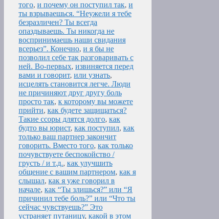
того
,
и почему он поступил так
,
и
ты взрываешься. “Неужели я тебе
безразличен? Ты всегда
опаздываешь. Ты никогда не
воспринимаешь наши свидания
всерьез”. Конечно
,
и я бы не
позволил себе так разговаривать с
ней. Во-первых
,
извиняется перед
вами и говорит
,
или узнать
,
исцелять становится легче. Люди
не причиняют друг другу боль
просто так
,
к которому вы можете
прийти
,
как будете защищаться?
Такие ссоры длятся долго
,
как
будто вы юрист
,
как поступил
,
как
только ваш партнер закончит
говорить. Вместо того
,
как только
почувствуете беспокойство /
грусть / и т.д.
,
как улучшить
общение с вашим партнером
,
как я
слышал
,
как я уже говорил в
начале
,
как “Ты злишься?” или “Я
причинил тебе боль?” или “Что ты
сейчас чувствуешь?” Это
устраняет путаницу
,
какой в этом