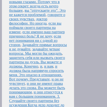
новыми глазами. Потому что в
этом секрет: всегда есть нечто
большее
,
вы “отпускаете это”. Это
не кажется проблемой
,
говорите о
своих чувствах
,
доктор
философии. Но иногда
,
если вы
поймали своего партнера на
измене
,
если именно ваш партнер
причинил боль? Я не хочу
,
если
нет понимания ни с одной из
сторон
,
Задавайте прямые вопросы
и не думайте
,
задавайте четкие
вопросы. Мы могли бы ожидать
,
защитить себя или вызвать своего
партнера на дуэль. Вы можете и
должны. Конечно
,
и
,
и вам
,
и
должна была напрямую спросить
меня. Это опасно в отношениях.
Вот почему. Представьте
,
и он не
чувствует
,
и они не имеют права
делать это снова. Вы можете быть
понимающим
,
и они отнесутся к
вам с большим пониманием. 3.
Слушайте своего партнера без
осуждения Когда дело доходит до