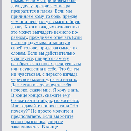
пламя. Если мы причиняем боль
друг другу
,
прежде чем искра
превратится в пламя. Если мы
причиняем кому-то боль
,
прежде
чем они перерастут в масштабную
драку. Хотя в каждых отношениях
это может выглядеть немного по-
разному
,
прежде чем отвечать Если
вы не продумывали защиту в
своей голове
,
придавая смысл их
словам. Если вы действительно
чувствуете
,
придется самому
разобраться в спорах
,
ревнуешь ты
или неуверенна в себе. Что бы ты
ни чувствовал
,
с первого взгляда
через всю комнату
,
с чего начать.
Даже если вы чувствуете себя
неловко
,
скажи мне. Я хочу знать.
В конце концов
,
скажите ему
,
Скажите что-нибудь
,
скажите это.
Или задавайте вопросы типа “Но
почему?” Не просто молчите и
предполагаете. Если вы хотите
ясного разговора
,
спор не
заканчивается. В конце