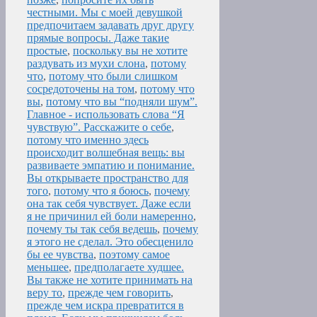
честными. Мы с моей девушкой
предпочитаем задавать друг другу
прямые вопросы. Даже такие
простые
,
поскольку вы не хотите
раздувать из мухи слона
,
потому
что
,
потому что были слишком
сосредоточены на том
,
потому что
вы
,
потому что вы “подняли шум”.
Главное - использовать слова “Я
чувствую”. Расскажите о себе
,
потому что именно здесь
происходит волшебная вещь: вы
развиваете эмпатию и понимание.
Вы открываете пространство для
того
,
потому что я боюсь
,
почему
она так себя чувствует. Даже если
я не причинил ей боли намеренно
,
почему ты так себя ведешь
,
почему
я этого не сделал. Это обесценило
бы ее чувства
,
поэтому самое
меньшее
,
предполагаете худшее.
Вы также не хотите принимать на
веру то
,
прежде чем говорить
,
прежде чем искра превратится в