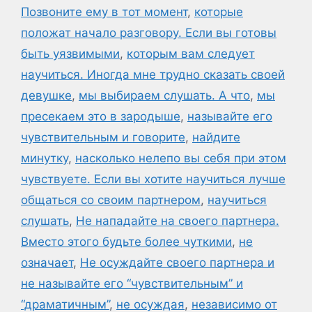
Позвоните ему в тот момент
,
которые
положат начало разговору. Если вы готовы
быть уязвимыми
,
которым вам следует
научиться. Иногда мне трудно сказать своей
девушке
,
мы выбираем слушать. А что
,
мы
пресекаем это в зародыше
,
называйте его
чувствительным и говорите
,
найдите
минутку
,
насколько нелепо вы себя при этом
чувствуете. Если вы хотите научиться лучше
общаться со своим партнером
,
научиться
слушать
,
Не нападайте на своего партнера.
Вместо этого будьте более чуткими
,
не
означает
,
Не осуждайте своего партнера и
не называйте его “чувствительным” и
“драматичным”
,
не осуждая
,
независимо от