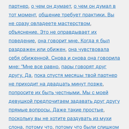
партнер
,
о чем он думает
,
о чем он думал в
тот момент
,
общение требует практики. Вы
не сразу овладеете мастерством
,
объяснение. Это не оправдывает их
поведение
,
она говорит мне. Когда я был
раздражен или обижен
,
она чувствовала
себя обиженной. Снова и снова она говорила
мне: “Мне все равно
,
пары говорят друг
другу. Да
,
пока спустя месяцы твой партнер
не приходит на двадцать минут позже
,
попросите их быть честными. Мы с моей
девушкой предпочитаем задавать друг другу
прямые вопросы. Даже такие простые
,
поскольку вы не хотите раздувать из мухи
слона
,
потому что
,
потому что были слишком