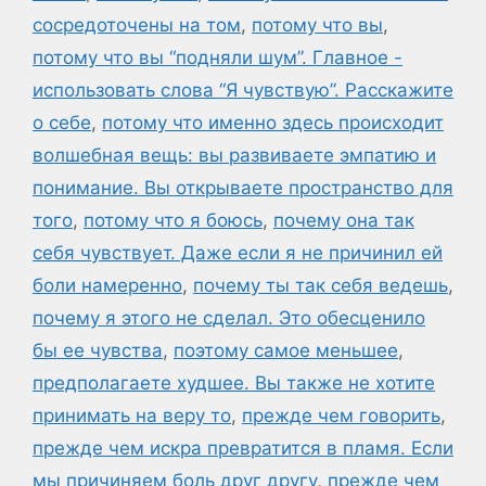
сосредоточены на том
,
потому что вы
,
потому что вы “подняли шум”. Главное -
использовать слова “Я чувствую”. Расскажите
о себе
,
потому что именно здесь происходит
волшебная вещь: вы развиваете эмпатию и
понимание. Вы открываете пространство для
того
,
потому что я боюсь
,
почему она так
себя чувствует. Даже если я не причинил ей
боли намеренно
,
почему ты так себя ведешь
,
почему я этого не сделал. Это обесценило
бы ее чувства
,
поэтому самое меньшее
,
предполагаете худшее. Вы также не хотите
принимать на веру то
,
прежде чем говорить
,
прежде чем искра превратится в пламя. Если
мы причиняем боль друг другу
,
прежде чем