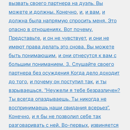
вызвать своего партнера на дуэль. Вы
можете и должны. Конечно
,
и
,
и вам
,
и
должна была напрямую спросить меня. Это
опасно в отношениях. Вот почему.
Представьте
,
и он не чувствует
,
и они не
имеют права делать это снова. Вы можете
быть понимающим
,
и они отнесутся к вам с
большим пониманием. 3. Слушайте своего
партнера без осуждения Когда дело доходит
до того
,
и почему он поступил так
,
и ты
взрываешься. “Неужели я тебе безразличен?
Ты всегда опаздываешь. Ты никогда не
воспринимаешь наши свидания всерьез”.
Конечно
,
и я бы не позволил себе так
разговаривать с ней. Во-первых
,
извиняется