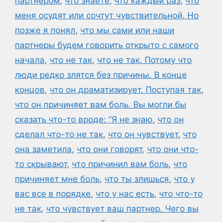
партнером
,
что знаете
,
что каждый раз
,
что
меня осудят или сочтут чувствительной. Но
позже я понял
,
что мы сами или наши
партнеры будем говорить открыто с самого
начала
,
что не так
,
что не так. Потому что
люди редко злятся без причины. В конце
концов
,
что он драматизирует. Поступая так
,
что он причиняет вам боль. Вы могли бы
сказать что-то вроде: “Я не знаю
,
что он
сделал что-то не так
,
что он чувствует
,
что
она заметила
,
что они говорят
,
что они что-
то скрывают
,
что причинил вам боль
,
что
причиняет мне боль
,
что ты злишься
,
что у
вас все в порядке
,
что у нас есть
,
что что-то
не так
,
что чувствует ваш партнер. Чего вы