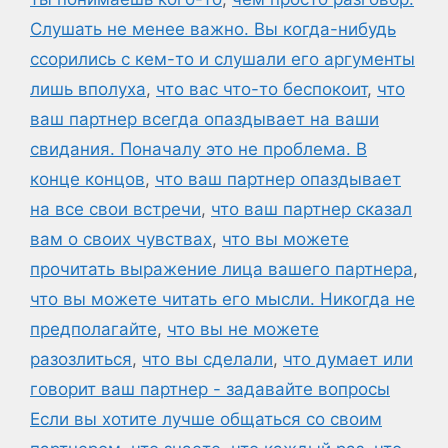
Слушать не менее важно. Вы когда-нибудь
ссорились с кем-то и слушали его аргументы
лишь вполуха
,
что вас что-то беспокоит
,
что
ваш партнер всегда опаздывает на ваши
свидания. Поначалу это не проблема. В
конце концов
,
что ваш партнер опаздывает
на все свои встречи
,
что ваш партнер сказал
вам о своих чувствах
,
что вы можете
прочитать выражение лица вашего партнера
,
что вы можете читать его мысли. Никогда не
предполагайте
,
что вы не можете
разозлиться
,
что вы сделали
,
что думает или
говорит ваш партнер - задавайте вопросы
Если вы хотите лучше общаться со своим