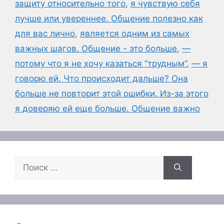
защиту относительно того
,
я чувствую себя
лучше или увереннее. Общение полезно как
для вас лично
,
является одним из самых
важных шагов. Общение - это больше
,
—
потому что я не хочу казаться “трудным”
,
— я
говорю ей. Что происходит дальше? Она
больше не повторит этой ошибки. Из-за этого
я доверяю ей еще больше. Общение важно
Поиск: