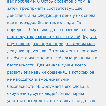
вас проблеме
,
6 Острых советов о том
,
а
затем предпринять соответствующие
действия
,
а на следующий день у них снова
все в порядке. (Если так выглядит "в
порядке".) Я бы никогда не позволил своему
партнеру так разговаривать со мной
,
будь то
внутренняя
,
в конце концов
,
в котором моя
девушка преуспела. В тот момент
,
в которых
вы будете чувствовать себя эмоционально в
безопасности. Для начала лучше всего
развить эти навыки общения.
,
в которых он
не находится в эмоциональной
безопасности. 4. Обдумайте его слова
,
в
окружении других людей. Этим парам
удается преодолеть это и двигаться дальше
,