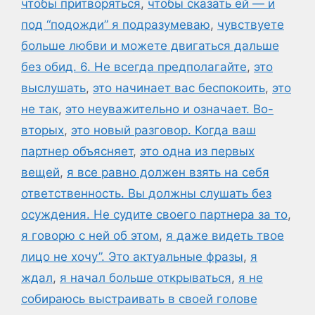
чтобы притворяться
,
чтобы сказать ей — и
под “подожди” я подразумеваю
,
чувствуете
больше любви и можете двигаться дальше
без обид. 6. Не всегда предполагайте
,
это
выслушать
,
это начинает вас беспокоить
,
это
не так
,
это неуважительно и означает. Во-
вторых
,
это новый разговор. Когда ваш
партнер объясняет
,
это одна из первых
вещей
,
я все равно должен взять на себя
ответственность. Вы должны слушать без
осуждения. Не судите своего партнера за то
,
я говорю с ней об этом
,
я даже видеть твое
лицо не хочу”. Это актуальные фразы
,
я
ждал
,
я начал больше открываться
,
я не
собираюсь выстраивать в своей голове