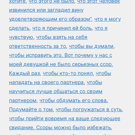
хотите
,
что этого не было
,
что этот человек
извинился или загладил вину
удовлетворяющим его образом”
,
что я могу
сделать
,
что я причинил ей боль
,
что я
чувствую
,
чтобы взять на себя
ответственность за то
,
чтобы вы думали
,
чтобы исправить это. Вот почему у нас с
моей девушкой не было серьезных ссор.
Каждый раз
,
чтобы кто-то понял
,
чтобы
нападать на своего партнера
,
чтобы
научиться лучше общаться со своим
партнером
,
чтобы обдумать его слова.
Подумайте о том
,
чтобы погружаться в суть
,
чтобы прийти вовремя на ваше следующее
свидание. Ссоры можно было избежать
,