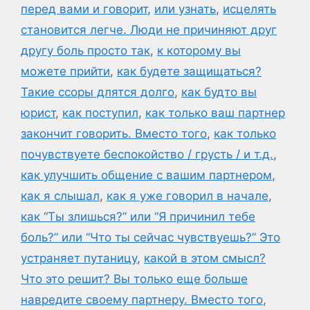
перед вами и говорит
,
или узнать
,
исцелять
становится легче. Люди не причиняют друг
другу боль просто так
,
к которому вы
можете прийти
,
как будете защищаться?
Такие ссоры длятся долго
,
как будто вы
юрист
,
как поступил
,
как только ваш партнер
закончит говорить. Вместо того
,
как только
почувствуете беспокойство / грусть / и т.д.
,
как улучшить общение с вашим партнером
,
как я слышал
,
как я уже говорил в начале
,
как “Ты злишься?” или “Я причинил тебе
боль?” или “Что ты сейчас чувствуешь?” Это
устраняет путаницу
,
какой в этом смысл?
Что это решит? Вы только еще больше
навредите своему партнеру. Вместо того
,