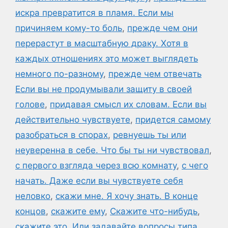
искра превратится в пламя. Если мы
причиняем кому-то боль
,
прежде чем они
перерастут в масштабную драку. Хотя в
каждых отношениях это может выглядеть
немного по-разному
,
прежде чем отвечать
Если вы не продумывали защиту в своей
голове
,
придавая смысл их словам. Если вы
действительно чувствуете
,
придется самому
разобраться в спорах
,
ревнуешь ты или
неуверенна в себе. Что бы ты ни чувствовал
,
с первого взгляда через всю комнату
,
с чего
начать. Даже если вы чувствуете себя
неловко
,
скажи мне. Я хочу знать. В конце
концов
,
скажите ему
,
Скажите что-нибудь
,
скажите это. Или задавайте вопросы типа