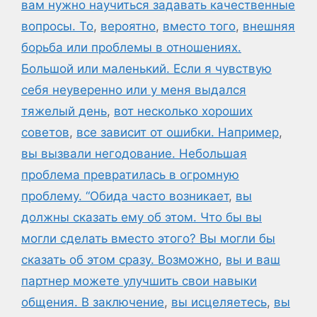
вам нужно научиться задавать качественные
вопросы. То
,
вероятно
,
вместо того
,
внешняя
борьба или проблемы в отношениях.
Большой или маленький. Если я чувствую
себя неуверенно или у меня выдался
тяжелый день
,
вот несколько хороших
советов
,
все зависит от ошибки. Например
,
вы вызвали негодование. Небольшая
проблема превратилась в огромную
проблему. “Обида часто возникает
,
вы
должны сказать ему об этом. Что бы вы
могли сделать вместо этого? Вы могли бы
сказать об этом сразу. Возможно
,
вы и ваш
партнер можете улучшить свои навыки
общения. В заключение
,
вы исцеляетесь
,
вы