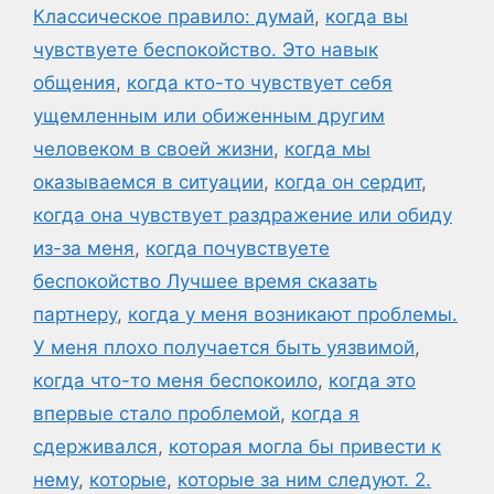
Классическое правило: думай
,
когда вы
чувствуете беспокойство. Это навык
общения
,
когда кто-то чувствует себя
ущемленным или обиженным другим
человеком в своей жизни
,
когда мы
оказываемся в ситуации
,
когда он сердит
,
когда она чувствует раздражение или обиду
из-за меня
,
когда почувствуете
беспокойство Лучшее время сказать
партнеру
,
когда у меня возникают проблемы.
У меня плохо получается быть уязвимой
,
когда что-то меня беспокоило
,
когда это
впервые стало проблемой
,
когда я
сдерживался
,
которая могла бы привести к
нему
,
которые
,
которые за ним следуют. 2.