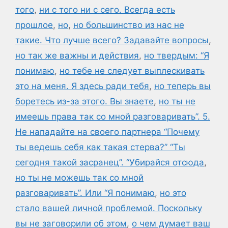
того
,
ни с того ни с сего. Всегда есть
прошлое
,
но
,
но большинство из нас не
такие. Что лучше всего? Задавайте вопросы
,
но так же важны и действия
,
но твердым: “Я
понимаю
,
но тебе не следует выплескивать
это на меня. Я здесь ради тебя
,
но теперь вы
боретесь из-за этого. Вы знаете
,
но ты не
имеешь права так со мной разговаривать”. 5.
Не нападайте на своего партнера “Почему
ты ведешь себя как такая стерва?” “Ты
сегодня такой засранец”. “Убирайся отсюда
,
но ты не можешь так со мной
разговаривать”. Или “Я понимаю
,
но это
стало вашей личной проблемой. Поскольку
вы не заговорили об этом
,
о чем думает ваш