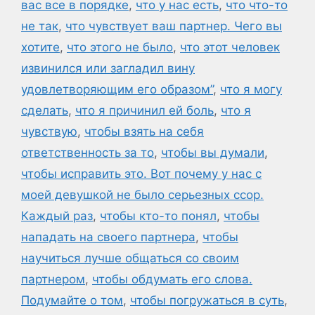
вас все в порядке
,
что у нас есть
,
что что-то
не так
,
что чувствует ваш партнер. Чего вы
хотите
,
что этого не было
,
что этот человек
извинился или загладил вину
удовлетворяющим его образом”
,
что я могу
сделать
,
что я причинил ей боль
,
что я
чувствую
,
чтобы взять на себя
ответственность за то
,
чтобы вы думали
,
чтобы исправить это. Вот почему у нас с
моей девушкой не было серьезных ссор.
Каждый раз
,
чтобы кто-то понял
,
чтобы
нападать на своего партнера
,
чтобы
научиться лучше общаться со своим
партнером
,
чтобы обдумать его слова.
Подумайте о том
,
чтобы погружаться в суть
,