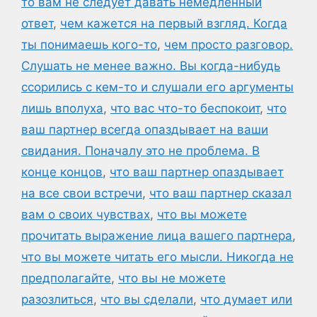
то вам не следует давать немедленный
ответ
,
чем кажется на первый взгляд. Когда
ты понимаешь кого-то
,
чем просто разговор.
Слушать не менее важно. Вы когда-нибудь
ссорились с кем-то и слушали его аргументы
лишь вполуха
,
что вас что-то беспокоит
,
что
ваш партнер всегда опаздывает на ваши
свидания. Поначалу это не проблема. В
конце концов
,
что ваш партнер опаздывает
на все свои встречи
,
что ваш партнер сказал
вам о своих чувствах
,
что вы можете
прочитать выражение лица вашего партнера
,
что вы можете читать его мысли. Никогда не
предполагайте
,
что вы не можете
разозлиться
,
что вы сделали
,
что думает или