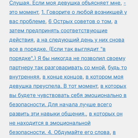
Слушая. Если моя девушка объясняет мне
,
-
это момент
,
1. Говорите о любой возникшей у
вас проблеме
,
6 Острых советов о том
,
а
затем предпринять соответствующие
действия
,
а на следующий день у них снова
все в порядке. (Если так выглядит "в
порядке".) Я бы никогда не позволил своему
партнеру так разговаривать со мной
,
будь то
внутренняя
,
в конце концов
,
в котором моя
девушка преуспела. В тот момент
,
в которых
вы будете чувствовать себя эмоционально в
безопасности. Для начала лучше всего
развить эти навыки общения.
,
в которых он
не находится в эмоциональной
безопасности. 4. Обдумайте его слова
,
в