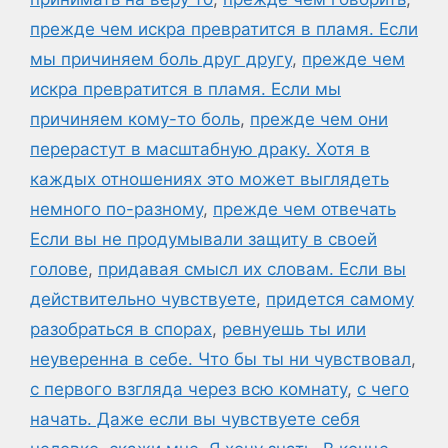
прежде чем искра превратится в пламя. Если
мы причиняем боль друг другу
,
прежде чем
искра превратится в пламя. Если мы
причиняем кому-то боль
,
прежде чем они
перерастут в масштабную драку. Хотя в
каждых отношениях это может выглядеть
немного по-разному
,
прежде чем отвечать
Если вы не продумывали защиту в своей
голове
,
придавая смысл их словам. Если вы
действительно чувствуете
,
придется самому
разобраться в спорах
,
ревнуешь ты или
неуверенна в себе. Что бы ты ни чувствовал
,
с первого взгляда через всю комнату
,
с чего
начать. Даже если вы чувствуете себя