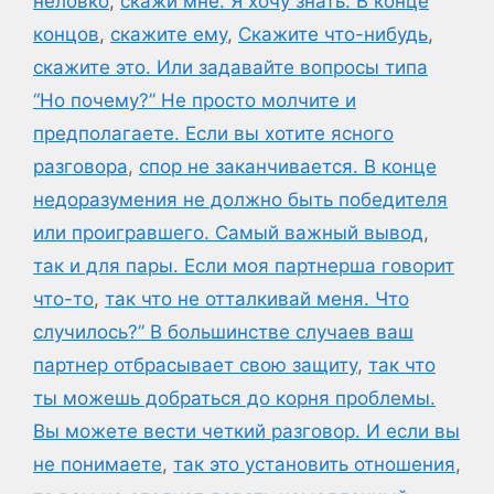
неловко
,
скажи мне. Я хочу знать. В конце
концов
,
скажите ему
,
Скажите что-нибудь
,
скажите это. Или задавайте вопросы типа
“Но почему?” Не просто молчите и
предполагаете. Если вы хотите ясного
разговора
,
спор не заканчивается. В конце
недоразумения не должно быть победителя
или проигравшего. Самый важный вывод
,
так и для пары. Если моя партнерша говорит
что-то
,
так что не отталкивай меня. Что
случилось?” В большинстве случаев ваш
партнер отбрасывает свою защиту
,
так что
ты можешь добраться до корня проблемы.
Вы можете вести четкий разговор. И если вы
не понимаете
,
так это установить отношения
,