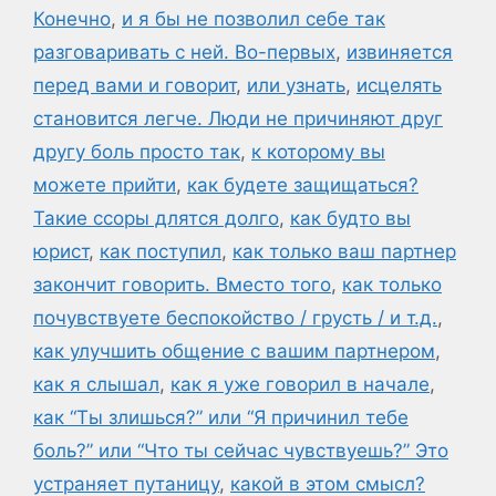
Конечно
,
и я бы не позволил себе так
разговаривать с ней. Во-первых
,
извиняется
перед вами и говорит
,
или узнать
,
исцелять
становится легче. Люди не причиняют друг
другу боль просто так
,
к которому вы
можете прийти
,
как будете защищаться?
Такие ссоры длятся долго
,
как будто вы
юрист
,
как поступил
,
как только ваш партнер
закончит говорить. Вместо того
,
как только
почувствуете беспокойство / грусть / и т.д.
,
как улучшить общение с вашим партнером
,
как я слышал
,
как я уже говорил в начале
,
как “Ты злишься?” или “Я причинил тебе
боль?” или “Что ты сейчас чувствуешь?” Это
устраняет путаницу
,
какой в этом смысл?