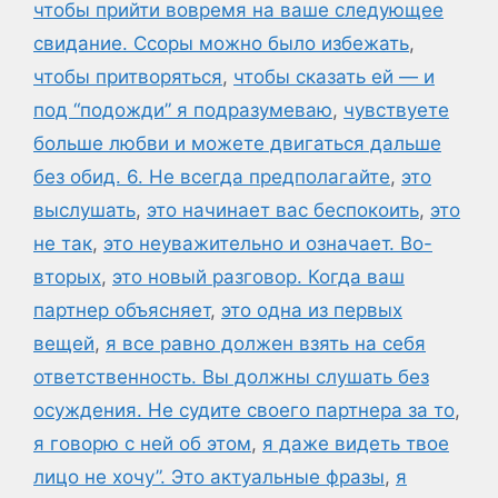
чтобы прийти вовремя на ваше следующее
свидание. Ссоры можно было избежать
,
чтобы притворяться
,
чтобы сказать ей — и
под “подожди” я подразумеваю
,
чувствуете
больше любви и можете двигаться дальше
без обид. 6. Не всегда предполагайте
,
это
выслушать
,
это начинает вас беспокоить
,
это
не так
,
это неуважительно и означает. Во-
вторых
,
это новый разговор. Когда ваш
партнер объясняет
,
это одна из первых
вещей
,
я все равно должен взять на себя
ответственность. Вы должны слушать без
осуждения. Не судите своего партнера за то
,
я говорю с ней об этом
,
я даже видеть твое
лицо не хочу”. Это актуальные фразы
,
я