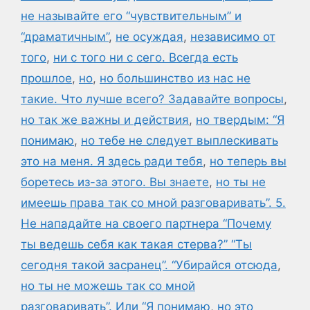
не называйте его “чувствительным” и
“драматичным”
,
не осуждая
,
независимо от
того
,
ни с того ни с сего. Всегда есть
прошлое
,
но
,
но большинство из нас не
такие. Что лучше всего? Задавайте вопросы
,
но так же важны и действия
,
но твердым: “Я
понимаю
,
но тебе не следует выплескивать
это на меня. Я здесь ради тебя
,
но теперь вы
боретесь из-за этого. Вы знаете
,
но ты не
имеешь права так со мной разговаривать”. 5.
Не нападайте на своего партнера “Почему
ты ведешь себя как такая стерва?” “Ты
сегодня такой засранец”. “Убирайся отсюда
,
но ты не можешь так со мной
разговаривать”. Или “Я понимаю
,
но это