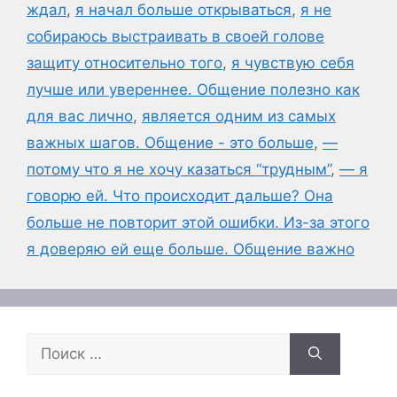
ждал
,
я начал больше открываться
,
я не
собираюсь выстраивать в своей голове
защиту относительно того
,
я чувствую себя
лучше или увереннее. Общение полезно как
для вас лично
,
является одним из самых
важных шагов. Общение - это больше
,
—
потому что я не хочу казаться “трудным”
,
— я
говорю ей. Что происходит дальше? Она
больше не повторит этой ошибки. Из-за этого
я доверяю ей еще больше. Общение важно
Поиск: