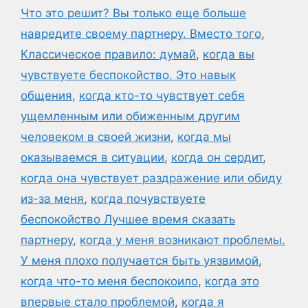
Что это решит? Вы только еще больше
навредите своему партнеру. Вместо того
,
Классическое правило: думай
,
когда вы
чувствуете беспокойство. Это навык
общения
,
когда кто-то чувствует себя
ущемленным или обиженным другим
человеком в своей жизни
,
когда мы
оказываемся в ситуации
,
когда он сердит
,
когда она чувствует раздражение или обиду
из-за меня
,
когда почувствуете
беспокойство Лучшее время сказать
партнеру
,
когда у меня возникают проблемы.
У меня плохо получается быть уязвимой
,
когда что-то меня беспокоило
,
когда это
впервые стало проблемой
,
когда я