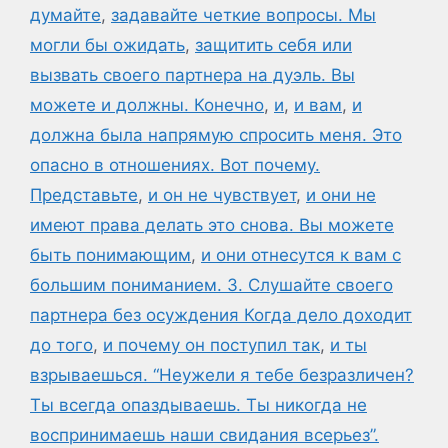
думайте
,
задавайте четкие вопросы. Мы
могли бы ожидать
,
защитить себя или
вызвать своего партнера на дуэль. Вы
можете и должны. Конечно
,
и
,
и вам
,
и
должна была напрямую спросить меня. Это
опасно в отношениях. Вот почему.
Представьте
,
и он не чувствует
,
и они не
имеют права делать это снова. Вы можете
быть понимающим
,
и они отнесутся к вам с
большим пониманием. 3. Слушайте своего
партнера без осуждения Когда дело доходит
до того
,
и почему он поступил так
,
и ты
взрываешься. “Неужели я тебе безразличен?
Ты всегда опаздываешь. Ты никогда не
воспринимаешь наши свидания всерьез”.