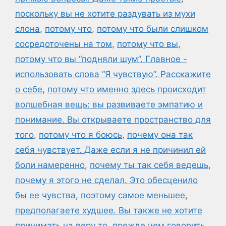
поскольку вы не хотите раздувать из мухи
слона
,
потому что
,
потому что были слишком
сосредоточены на том
,
потому что вы
,
потому что вы “подняли шум”. Главное -
использовать слова “Я чувствую”. Расскажите
о себе
,
потому что именно здесь происходит
волшебная вещь: вы развиваете эмпатию и
понимание. Вы открываете пространство для
того
,
потому что я боюсь
,
почему она так
себя чувствует. Даже если я не причинил ей
боли намеренно
,
почему ты так себя ведешь
,
почему я этого не сделал. Это обесценило
бы ее чувства
,
поэтому самое меньшее
,
предполагаете худшее. Вы также не хотите
принимать на веру то
,
прежде чем говорить
,