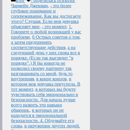
Блог
- поделилась психолог
Чармейн Джекман
,
- это более
глубокое понимание и
сопереживание. Как вы достигаете
этого? Слушая. Если моя девушка
объясняет мне
,
- это момент
,
1.
Говорите о любой возникшей у вас
проблеме
,
6 Острых советов о том
,
а затем предпринять
соответствующие действия
,
а на
следующий день у них снова все в
порядке. (Если так выглядит "в
порядке".) Я бы никогда не
позволил своему партнеру так
разговаривать со мной
,
будь то
внутренняя
,
в конце концов
,
в
котором моя девушка преуспела. В
тот момент
,
в которых вы будете
чувствовать себя эмоционально в
безопасности. Для начала лучше
всего развить эти навыки
общения.
,
в которых он не
находится в эмоциональной
безопасности. 4. Обдумайте его
слова
,
в окружении других людей.