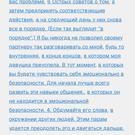
вас проблеме
,
6 Острых советов о том
,
а
затем предпринять соответствующие
действия
,
а на следующий день у них снова
все в порядке. (Если так выглядит "в
порядке".) Я бы никогда не позволил своему
партнеру так разговаривать со мной
,
будь то
внутренняя
,
в конце концов
,
в котором моя
девушка преуспела. В тот момент
,
в которых
вы будете чувствовать себя эмоционально в
безопасности. Для начала лучше всего
развить эти навыки общения.
,
в которых он
не находится в эмоциональной
безопасности. 4. Обдумайте его слова
,
в
окружении других людей. Этим парам
удается преодолеть это и двигаться дальше
,