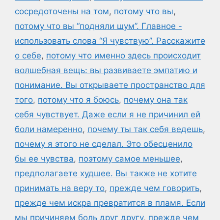
сосредоточены на том
,
потому что вы
,
потому что вы “подняли шум”. Главное -
использовать слова “Я чувствую”. Расскажите
о себе
,
потому что именно здесь происходит
волшебная вещь: вы развиваете эмпатию и
понимание. Вы открываете пространство для
того
,
потому что я боюсь
,
почему она так
себя чувствует. Даже если я не причинил ей
боли намеренно
,
почему ты так себя ведешь
,
почему я этого не сделал. Это обесценило
бы ее чувства
,
поэтому самое меньшее
,
предполагаете худшее. Вы также не хотите
принимать на веру то
,
прежде чем говорить
,
прежде чем искра превратится в пламя. Если
мы причиняем боль друг другу
,
прежде чем