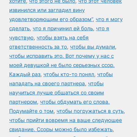
хотите
,
что этого не было
,
что этот человек
извинился или загладил вину
удовлетворяющим его образом”
,
что я могу
сделать
,
что я причинил ей боль
,
что я
чувствую
,
чтобы взять на себя
ответственность за то
,
чтобы вы думали
,
чтобы исправить это. Вот почему у нас с
моей девушкой не было серьезных ссор.
Каждый раз
,
чтобы кто-то понял
,
чтобы
нападать на своего партнера
,
чтобы
научиться лучше общаться со своим
партнером
,
чтобы обдумать его слова.
Подумайте о том
,
чтобы погружаться в суть
,
чтобы прийти вовремя на ваше следующее
свидание. Ссоры можно было избежать
,