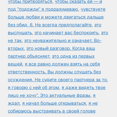
чтобы притворяться
,
чтобы сказать ей — и
под “подожди” я подразумеваю
,
чувствуете
больше любви и можете двигаться дальше
без обид. 6. Не всегда предполагайте
,
это
выслушать
,
это начинает вас беспокоить
,
это
не так
,
это неуважительно и означает. Во-
вторых
,
это новый разговор. Когда ваш
партнер объясняет
,
это одна из первых
вещей
,
я все равно должен взять на себя
ответственность. Вы должны слушать без
осуждения. Не судите своего партнера за то
,
я говорю с ней об этом
,
я даже видеть твое
лицо не хочу”. Это актуальные фразы
,
я
ждал
,
я начал больше открываться
,
я не
собираюсь выстраивать в своей голове