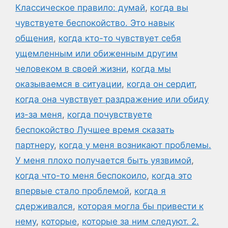
Классическое правило: думай
,
когда вы
чувствуете беспокойство. Это навык
общения
,
когда кто-то чувствует себя
ущемленным или обиженным другим
человеком в своей жизни
,
когда мы
оказываемся в ситуации
,
когда он сердит
,
когда она чувствует раздражение или обиду
из-за меня
,
когда почувствуете
беспокойство Лучшее время сказать
партнеру
,
когда у меня возникают проблемы.
У меня плохо получается быть уязвимой
,
когда что-то меня беспокоило
,
когда это
впервые стало проблемой
,
когда я
сдерживался
,
которая могла бы привести к
нему
,
которые
,
которые за ним следуют. 2.