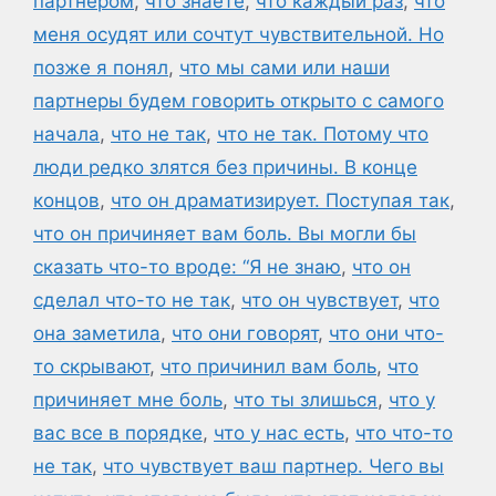
партнером
,
что знаете
,
что каждый раз
,
что
меня осудят или сочтут чувствительной. Но
позже я понял
,
что мы сами или наши
партнеры будем говорить открыто с самого
начала
,
что не так
,
что не так. Потому что
люди редко злятся без причины. В конце
концов
,
что он драматизирует. Поступая так
,
что он причиняет вам боль. Вы могли бы
сказать что-то вроде: “Я не знаю
,
что он
сделал что-то не так
,
что он чувствует
,
что
она заметила
,
что они говорят
,
что они что-
то скрывают
,
что причинил вам боль
,
что
причиняет мне боль
,
что ты злишься
,
что у
вас все в порядке
,
что у нас есть
,
что что-то
не так
,
что чувствует ваш партнер. Чего вы