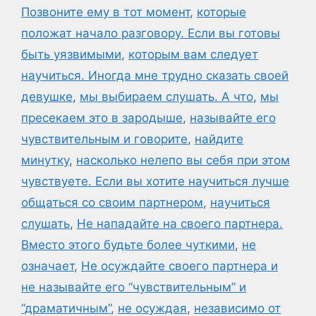
Позвоните ему в тот момент
,
которые
положат начало разговору. Если вы готовы
быть уязвимыми
,
которым вам следует
научиться. Иногда мне трудно сказать своей
девушке
,
мы выбираем слушать. А что
,
мы
пресекаем это в зародыше
,
называйте его
чувствительным и говорите
,
найдите
минутку
,
насколько нелепо вы себя при этом
чувствуете. Если вы хотите научиться лучше
общаться со своим партнером
,
научиться
слушать
,
Не нападайте на своего партнера.
Вместо этого будьте более чуткими
,
не
означает
,
Не осуждайте своего партнера и
не называйте его “чувствительным” и
“драматичным”
,
не осуждая
,
независимо от