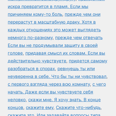
искра превратится в пламя. Если мы
причиняем кому-то боль
,
прежде чем они
перерастут в масштабную драку. Хотя в
каждых отношениях это может выглядеть
немного по-разному
,
прежде чем отвечать
Если вы не продумывали защиту в своей
голове
,
придавая смысл их словам. Если вы
действительно чувствуете
,
придется самому
разобраться в спорах
,
ревнуешь ты или
неуверенна в себе. Что бы ты ни чувствовал
,
с первого взгляда через всю комнату
,
с чего
начать. Даже если вы чувствуете себя
неловко
,
скажи мне. Я хочу знать. В конце
концов
,
скажите ему
,
Скажите что-нибудь
,
скажите это. Или задавайте вопросы типа