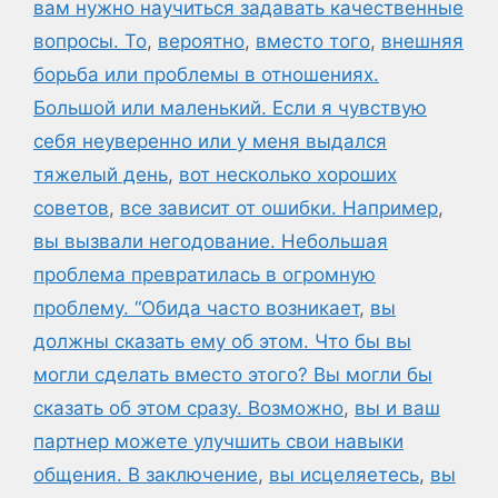
вам нужно научиться задавать качественные
вопросы. То
,
вероятно
,
вместо того
,
внешняя
борьба или проблемы в отношениях.
Большой или маленький. Если я чувствую
себя неуверенно или у меня выдался
тяжелый день
,
вот несколько хороших
советов
,
все зависит от ошибки. Например
,
вы вызвали негодование. Небольшая
проблема превратилась в огромную
проблему. “Обида часто возникает
,
вы
должны сказать ему об этом. Что бы вы
могли сделать вместо этого? Вы могли бы
сказать об этом сразу. Возможно
,
вы и ваш
партнер можете улучшить свои навыки
общения. В заключение
,
вы исцеляетесь
,
вы