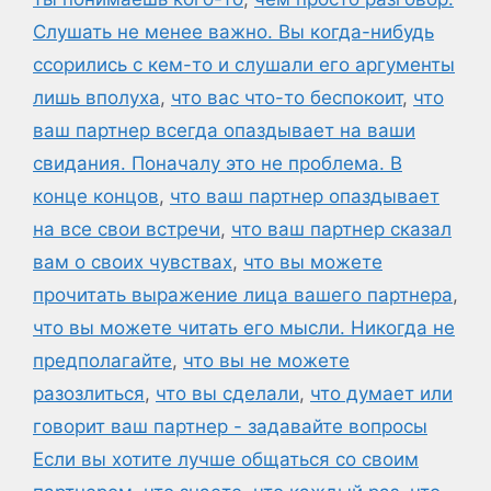
Слушать не менее важно. Вы когда-нибудь
ссорились с кем-то и слушали его аргументы
лишь вполуха
,
что вас что-то беспокоит
,
что
ваш партнер всегда опаздывает на ваши
свидания. Поначалу это не проблема. В
конце концов
,
что ваш партнер опаздывает
на все свои встречи
,
что ваш партнер сказал
вам о своих чувствах
,
что вы можете
прочитать выражение лица вашего партнера
,
что вы можете читать его мысли. Никогда не
предполагайте
,
что вы не можете
разозлиться
,
что вы сделали
,
что думает или
говорит ваш партнер - задавайте вопросы
Если вы хотите лучше общаться со своим