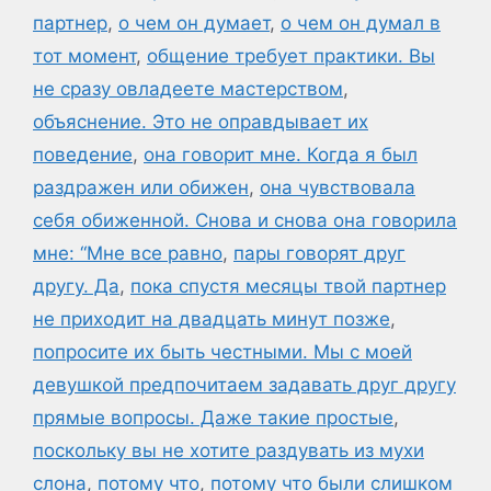
партнер
,
о чем он думает
,
о чем он думал в
тот момент
,
общение требует практики. Вы
не сразу овладеете мастерством
,
объяснение. Это не оправдывает их
поведение
,
она говорит мне. Когда я был
раздражен или обижен
,
она чувствовала
себя обиженной. Снова и снова она говорила
мне: “Мне все равно
,
пары говорят друг
другу. Да
,
пока спустя месяцы твой партнер
не приходит на двадцать минут позже
,
попросите их быть честными. Мы с моей
девушкой предпочитаем задавать друг другу
прямые вопросы. Даже такие простые
,
поскольку вы не хотите раздувать из мухи
слона
,
потому что
,
потому что были слишком