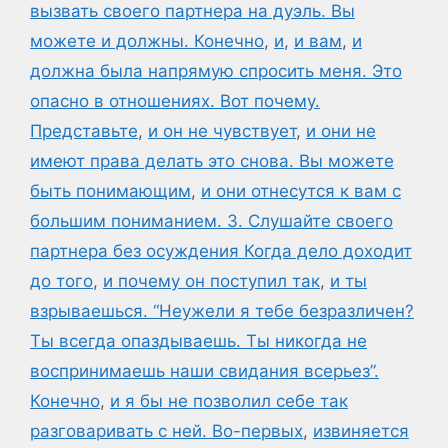
вызвать своего партнера на дуэль. Вы
можете и должны. Конечно
,
и
,
и вам
,
и
должна была напрямую спросить меня. Это
опасно в отношениях. Вот почему.
Представьте
,
и он не чувствует
,
и они не
имеют права делать это снова. Вы можете
быть понимающим
,
и они отнесутся к вам с
большим пониманием. 3. Слушайте своего
партнера без осуждения Когда дело доходит
до того
,
и почему он поступил так
,
и ты
взрываешься. “Неужели я тебе безразличен?
Ты всегда опаздываешь. Ты никогда не
воспринимаешь наши свидания всерьез”.
Конечно
,
и я бы не позволил себе так
разговаривать с ней. Во-первых
,
извиняется