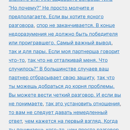
“Но почему?” Не просто молчите и
предполагаете. Если вы хотите ясного
разговора
,
спор не заканчивается. В конце
недоразумения не должно быть победителя
или проигравшего. Самый важный вывод
,
так и для пары. Если моя партнерша говорит
что-то
,
так что не отталкивай меня. Что
случилось?” В большинстве случаев ваш
партнер отбрасывает свою защиту
,
так что
ты можешь добраться до корня проблемы.
Вы можете вести четкий разговор. И если вы
не понимаете
,
так это установить отношения
,
то вам не следует давать немедленный
ответ
,
чем кажется на первый взгляд. Когда
ты понимаешь кого-то
,
чем просто разговор.