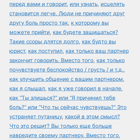
перед вами и говорит
,
или узнать
,
исцелять
становится легче. Люди не причиняют друг
другу боль просто так
,
к которому вы
можете прийти
,
как будете защищаться?
Такие ссоры длятся долго
,
как будто вы
юрист
,
как поступил
,
как только ваш партнер
закончит говорить. Вместо того
,
как только
почувствуете беспокойство / грусть / и т.д.
,
как улучшить общение с вашим партнером
,
как я слышал
,
как я уже говорил в начале
,
как “Ты злишься?” или “Я причинил тебе
боль?” или “Что ты сейчас чувствуешь?” Это
устраняет путаницу
,
какой в этом смысл?
Что это решит? Вы только еще больше
навредите своему партнеру. Вместо того
,