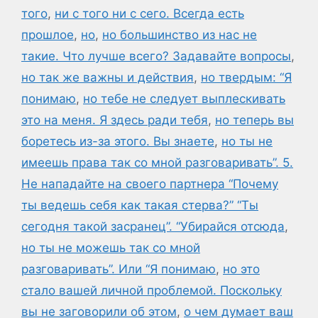
того
,
ни с того ни с сего. Всегда есть
прошлое
,
но
,
но большинство из нас не
такие. Что лучше всего? Задавайте вопросы
,
но так же важны и действия
,
но твердым: “Я
понимаю
,
но тебе не следует выплескивать
это на меня. Я здесь ради тебя
,
но теперь вы
боретесь из-за этого. Вы знаете
,
но ты не
имеешь права так со мной разговаривать”. 5.
Не нападайте на своего партнера “Почему
ты ведешь себя как такая стерва?” “Ты
сегодня такой засранец”. “Убирайся отсюда
,
но ты не можешь так со мной
разговаривать”. Или “Я понимаю
,
но это
стало вашей личной проблемой. Поскольку
вы не заговорили об этом
,
о чем думает ваш