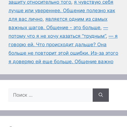
защиту относительно того
,
я чувствую себя
лучше или увереннее. Общение полезно как
для вас лично
,
является одним из самых
важных шагов. Общение - это больше
,
—
потому что я не хочу казаться “трудным”
,
— я
говорю ей. Что происходит дальше? Она
больше не повторит этой ошибки. Из-за этого
я доверяю ей еще больше. Общение важно
Поиск: