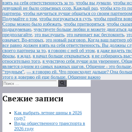
взять на себя ответственность за то
,
чтобы вы думали
,
чтобы ис
девушкой не было серьезных ссор. Каждый раз
,
чтобы кто-то п
партнера
,
чтобы научиться лучше общаться со своим партнером
Подумайте о том
,
чтобы погружаться в суть
,
чтобы прийти вовр
Ссоры можно было избежать
,
чтобы притворяться
,
чтобы сказа
подразумеваю
,
чувствуете больше любви и можете двигаться дал
предполагайте
,
это выслушать
,
это начинает вас беспокоить
,
эт
означает. Во-вторых
,
это новый разговор. Когда ваш партнер об
все равно должен взять на себя ответственность. Вы должны сл
своего партнера за то
,
я говорю с ней об этом
,
я даже видеть тв
фразы
,
я ждал
,
я начал больше открываться
,
я не собираюсь выс
относительно того
,
я чувствую себя лучше или увереннее. Обще
является одним из самых важных шагов. Общение - это больше
“трудным”
,
— я говорю ей. Что происходит дальше? Она больш
этого я доверяю ей еще больше. Общение важно
Поиск:
Свежие записи
Как выбрать летние шины в 2026
году?
Виды общественного транспорта в
2026 году