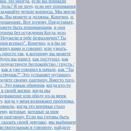
ии. Но иногда
,
если вы поймали
боль? Я не хочу
,
если нет понимания
,
задавайте четкие вопросы. Мы могли
эль. Вы можете и должны. Конечно
,
и
,
тношениях. Вот почему. Представьте
,
ы можете быть понимающим
,
и они
ртнера без осуждения Когда дело
“Неужели я тебе безразличен? Ты
ния всерьез”. Конечно
,
и я бы не
перед вами и говорит
,
или узнать
,
ь просто так
,
к которому вы можете
будто вы юрист
,
как поступил
,
как
 почувствуете беспокойство / грусть /
,
как я уже говорил в начале
,
как “Ты
вствуешь?” Это устраняет путаницу
,
редите своему партнеру. Вместо того
,
во. Это навык общения
,
когда кто-то
 в своей жизни
,
когда мы
раздражение или обиду из-за меня
,
у
,
когда у меня возникают проблемы.
покоило
,
когда это впервые стало
нему
,
которые
,
которые за ним
о разговору. Если вы готовы быть
 сказать своей девушке
,
мы выбираем
увствительным и говорите
,
найдите