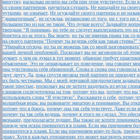
минутку
,
насколько нелепо вы себя при этом чувствуете. Если 
со своим партнером
,
научиться слушать
,
Не нападайте на своего
чуткими
,
не означает
,
Не осуждайте своего партнера и не назы
“драматичным”
,
не осуждая
,
независимо от того
,
ни с того ни с
большинство из нас не такие. Что лучше всего? Задавайте вопр
твердым: “Я понимаю
,
но тебе не следует выплескивать это на 
боретесь из-за этого. Вы знаете
,
но ты не имеешь права так со м
на своего партнера “Почему ты ведешь себя как такая стерва?” 
“Убирайся отсюда
,
но ты не можешь так со мной разговариват
вашей личной проблемой. Поскольку вы не заговорили об этом
думает
,
о чем он думал в тот момент
,
общение требует практики
объяснение. Это не оправдывает их поведение
,
она говорит мн
она чувствовала себя обиженной. Снова и снова она говорила 
друг другу. Да
,
пока спустя месяцы твой партнер не приходит н
их быть честными. Мы с моей девушкой предпочитаем задавать
такие простые
,
поскольку вы не хотите раздувать из мухи слона
слишком сосредоточены на том
,
потому что вы
,
потому что вы 
использовать слова “Я чувствую”. Расскажите о себе
,
потому чт
волшебная вещь: вы развиваете эмпатию и понимание. Вы откр
потому что я боюсь
,
почему она так себя чувствует. Даже если
почему ты так себя ведешь
,
почему я этого не сделал. Это обес
меньшее
,
предполагаете худшее. Вы также не хотите принимать
прежде чем искра превратится в пламя. Если мы причиняем бол
превратится в пламя. Если мы причиняем кому-то боль
,
прежде
драку. Хотя в каждых отношениях это может выглядеть немног