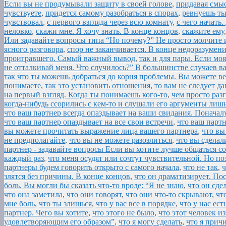
Если вы не продумывали защиту в своей голове
,
придавая смыс
чувствуете
,
придется самому разобраться в спорах
,
ревнуешь ты
чувствовал
,
с первого взгляда через всю комнату
,
с чего начать
неловко
,
скажи мне. Я хочу знать. В конце концов
,
скажите ему
Или задавайте вопросы типа “Но почему?” Не просто молчите и
ясного разговора
,
спор не заканчивается. В конце недоразумен
проигравшего. Самый важный вывод
,
так и для пары. Если мо
не отталкивай меня. Что случилось?” В большинстве случаев в
так что ты можешь добраться до корня проблемы. Вы можете ве
понимаете
,
так это установить отношения
,
то вам не следует д
на первый взгляд. Когда ты понимаешь кого-то
,
чем просто раз
когда-нибудь ссорились с кем-то и слушали его аргументы лиш
что ваш партнер всегда опаздывает на ваши свидания. Поначал
что ваш партнер опаздывает на все свои встречи
,
что ваш партн
вы можете прочитать выражение лица вашего партнера
,
что вы
не предполагайте
,
что вы не можете разозлиться
,
что вы сделал
партнер - задавайте вопросы Если вы хотите лучше общаться с
каждый раз
,
что меня осудят или сочтут чувствительной. Но по
партнеры будем говорить открыто с самого начала
,
что не так
,
ч
злятся без причины. В конце концов
,
что он драматизирует. Пос
боль. Вы могли бы сказать что-то вроде: “Я не знаю
,
что он сдел
что она заметила
,
что они говорят
,
что они что-то скрывают
,
чт
мне боль
,
что ты злишься
,
что у вас все в порядке
,
что у нас ест
партнер. Чего вы хотите
,
что этого не было
,
что этот человек и
удовлетворяющим его образом”
,
что я могу сделать
,
что я прич