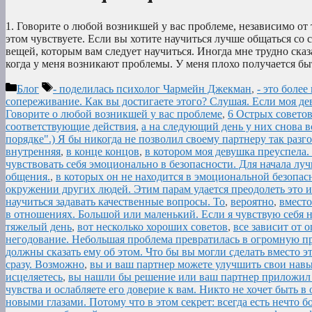
1. Говорите о любой возникшей у вас проблеме, независимо от 
этом чувствуете. Если вы хотите научиться лучше общаться со 
вещей, которым вам следует научиться. Иногда мне трудно сказа
когда у меня возникают проблемы. У меня плохо получается б
Рубрики
Метки
Блог
- поделилась психолог Чармейн Джекман
,
- это боле
сопереживание. Как вы достигаете этого? Слушая. Если моя де
Говорите о любой возникшей у вас проблеме
,
6 Острых советов
соответствующие действия
,
а на следующий день у них снова вс
порядке".) Я бы никогда не позволил своему партнеру так разг
внутренняя
,
в конце концов
,
в котором моя девушка преуспела.
чувствовать себя эмоционально в безопасности. Для начала луч
общения.
,
в которых он не находится в эмоциональной безопасн
окружении других людей. Этим парам удается преодолеть это и
научиться задавать качественные вопросы. То
,
вероятно
,
вместо
в отношениях. Большой или маленький. Если я чувствую себя 
тяжелый день
,
вот несколько хороших советов
,
все зависит от
негодование. Небольшая проблема превратилась в огромную пр
должны сказать ему об этом. Что бы вы могли сделать вместо э
сразу. Возможно
,
вы и ваш партнер можете улучшить свои нав
исцеляетесь
,
вы нашли бы решение или ваш партнер приложил
чувства и ослабляете его доверие к вам. Никто не хочет быть 
новыми глазами. Потому что в этом секрет: всегда есть нечто б