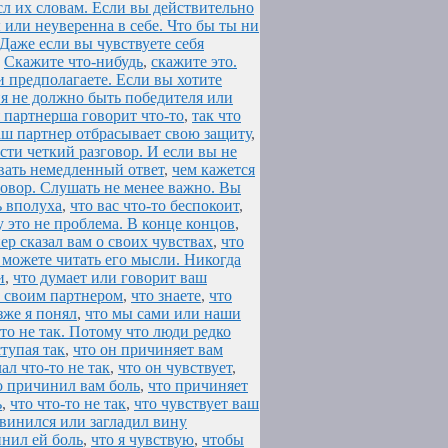
л их словам. Если вы действительно
 или неуверенна в себе. Что бы ты ни
. Даже если вы чувствуете себя
,
Скажите что-нибудь
,
скажите это.
 предполагаете. Если вы хотите
ия не должно быть победителя или
я партнерша говорит что-то
,
так что
аш партнер отбрасывает свою защиту
,
сти четкий разговор. И если вы не
авать немедленный ответ
,
чем кажется
говор. Слушать не менее важно. Вы
ь вполуха
,
что вас что-то беспокоит
,
у это не проблема. В конце концов
,
ер сказал вам о своих чувствах
,
что
 можете читать его мысли. Никогда
и
,
что думает или говорит ваш
о своим партнером
,
что знаете
,
что
зже я понял
,
что мы сами или наши
то не так. Потому что люди редко
тупая так
,
что он причиняет вам
ал что-то не так
,
что он чувствует
,
о причинил вам боль
,
что причиняет
ь
,
что что-то не так
,
что чувствует ваш
звинился или загладил вину
инил ей боль
,
что я чувствую
,
чтобы