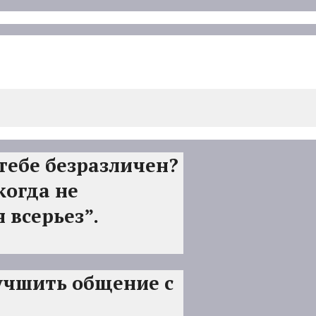
тебе безразличен?
когда не
всерьез”.
лучшить общение с