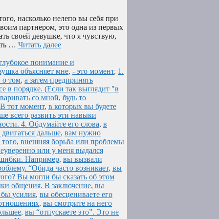
того, насколько нелепо вы себя при
своим партнером, это одна из первых
ть своей девушке, что я чувствую,
ыть …
Читать далее
е глубокое понимание и
вушка объясняет мне
,
- это момент
,
1.
 о том
,
а затем предпринять
е в порядке. (Если так выглядит "в
оваривать со мной
,
будь то
 В тот момент
,
в которых вы будете
ше всего развить эти навыки
ости. 4. Обдумайте его слова
,
в
 двигаться дальше
,
вам нужно
 того
,
внешняя борьба или проблемы
неуверенно или у меня выдался
 ошибки. Например
,
вы вызвали
облему. “Обида часто возникает
,
вы
того? Вы могли бы сказать об этом
ыки общения. В заключение
,
вы
 бы усилия
,
вы обесцениваете его
в отношениях
,
вы смотрите на него
ольшее
,
вы “отпускаете это”. Это не