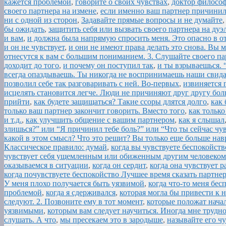
кажется проблемой
,
говорите о своих чувствах
,
доктор философ
своего партнера на измене
,
если именно ваш партнер причинил 
ни с одной из сторон
,
Задавайте прямые вопросы и не думайте
бы ожидать
,
защитить себя или вызвать своего партнера на ду
и вам
,
и должна была напрямую спросить меня. Это опасно в о
и он не чувствует
,
и они не имеют права делать это снова. В
отнесутся к вам с большим пониманием. 3. Слушайте своего па
доходит до того
,
и почему он поступил так
,
и ты взрываешься. 
всегда опаздываешь. Ты никогда не воспринимаешь наши свида
позволил себе так разговаривать с ней. Во-первых
,
извиняется 
исцелять становится легче. Люди не причиняют друг другу бол
прийти
,
как будете защищаться? Такие ссоры длятся долго
,
как 
только ваш партнер закончит говорить. Вместо того
,
как только
и т.д.
,
как улучшить общение с вашим партнером
,
как я слышал
злишься?” или “Я причинил тебе боль?” или “Что ты сейчас чу
какой в этом смысл? Что это решит? Вы только еще больше нав
Классическое правило: думай
,
когда вы чувствуете беспокойст
чувствует себя ущемленным или обиженным другим человеком
оказываемся в ситуации
,
когда он сердит
,
когда она чувствует 
когда почувствуете беспокойство Лучшее время сказать партнер
У меня плохо получается быть уязвимой
,
когда что-то меня бес
проблемой
,
когда я сдерживался
,
которая могла бы привести к 
следуют. 2. Позвоните ему в тот момент
,
которые положат начал
уязвимыми
,
которым вам следует научиться. Иногда мне трудно
слушать. А что
,
мы пресекаем это в зародыше
,
называйте его ч