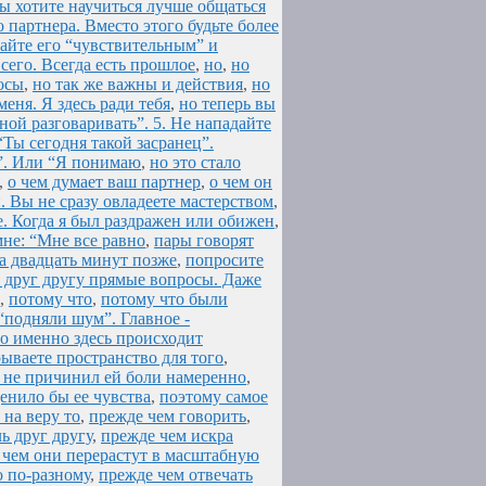
вы хотите научиться лучше общаться
 партнера. Вместо этого будьте более
вайте его “чувствительным” и
 сего. Всегда есть прошлое
,
но
,
но
осы
,
но так же важны и действия
,
но
меня. Я здесь ради тебя
,
но теперь вы
ной разговаривать”. 5. Не нападайте
“Ты сегодня такой засранец”.
ь”. Или “Я понимаю
,
но это стало
,
о чем думает ваш партнер
,
о чем он
. Вы не сразу овладеете мастерством
,
е. Когда я был раздражен или обижен
,
мне: “Мне все равно
,
пары говорят
а двадцать минут позже
,
попросите
 друг другу прямые вопросы. Даже
,
потому что
,
потому что были
“подняли шум”. Главное -
о именно здесь происходит
ываете пространство для того
,
 я не причинил ей боли намеренно
,
ценило бы ее чувства
,
поэтому самое
 на веру то
,
прежде чем говорить
,
ь друг другу
,
прежде чем искра
 чем они перерастут в масштабную
о по-разному
,
прежде чем отвечать