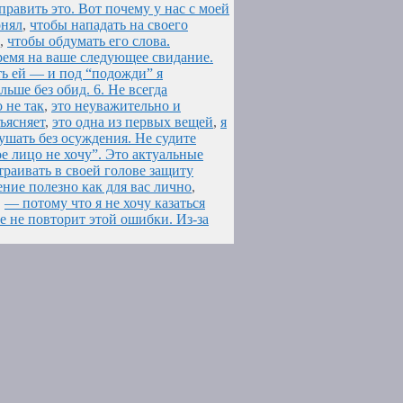
править это. Вот почему у нас с моей
онял
,
чтобы нападать на своего
,
чтобы обдумать его слова.
емя на ваше следующее свидание.
ть ей — и под “подожди” я
ьше без обид. 6. Не всегда
о не так
,
это неуважительно и
ъясняет
,
это одна из первых вещей
,
я
ушать без осуждения. Не судите
ое лицо не хочу”. Это актуальные
траивать в своей голове защиту
ние полезно как для вас лично
,
,
— потому что я не хочу казаться
е не повторит этой ошибки. Из-за