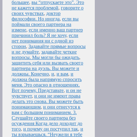
большее
,
вы “отпускаете это”. Это
не кажется проблемой
,
говорите о
своих чувствах
,
доктор
философии. Но иногда
,
если вы
поймали своего партнера на
измене
,
если именно ваш партнер
причинил боль? Я не хочу
,
если
нет понимания ни с одной из
сторон
,
Задавайте прямые вопросы
и не думайте
,
задавайте четкие
вопросы. Мы могли бы ожидать
,
защитить себя или вызвать своего
партнера на дуэль. Вы можете и
должны. Конечно
,
и
,
и вам
,
и
должна была напрямую спросить
меня. Это опасно в отношениях.
Вот почему. Представьте
,
и он не
чувствует
,
и они не имеют права
делать это снова. Вы можете быть
понимающим
,
и они отнесутся к
вам с большим пониманием. 3.
Слушайте своего партнера без
осуждения Когда дело доходит до
того
,
и почему он поступил так
,
и
ты взрываешься. “Неужели я тебе