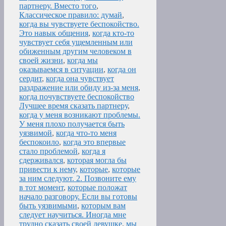
партнеру. Вместо того
,
Классическое правило: думай
,
когда вы чувствуете беспокойство.
Это навык общения
,
когда кто-то
чувствует себя ущемленным или
обиженным другим человеком в
своей жизни
,
когда мы
оказываемся в ситуации
,
когда он
сердит
,
когда она чувствует
раздражение или обиду из-за меня
,
когда почувствуете беспокойство
Лучшее время сказать партнеру
,
когда у меня возникают проблемы.
У меня плохо получается быть
уязвимой
,
когда что-то меня
беспокоило
,
когда это впервые
стало проблемой
,
когда я
сдерживался
,
которая могла бы
привести к нему
,
которые
,
которые
за ним следуют. 2. Позвоните ему
в тот момент
,
которые положат
начало разговору. Если вы готовы
быть уязвимыми
,
которым вам
следует научиться. Иногда мне
трудно сказать своей девушке
,
мы