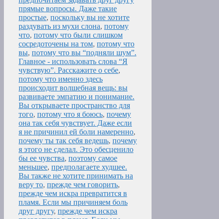
прямые вопросы. Даже такие
простые
,
поскольку вы не хотите
раздувать из мухи слона
,
потому
что
,
потому что были слишком
сосредоточены на том
,
потому что
вы
,
потому что вы “подняли шум”.
Главное - использовать слова “Я
чувствую”. Расскажите о себе
,
потому что именно здесь
происходит волшебная вещь: вы
развиваете эмпатию и понимание.
Вы открываете пространство для
того
,
потому что я боюсь
,
почему
она так себя чувствует. Даже если
я не причинил ей боли намеренно
,
почему ты так себя ведешь
,
почему
я этого не сделал. Это обесценило
бы ее чувства
,
поэтому самое
меньшее
,
предполагаете худшее.
Вы также не хотите принимать на
веру то
,
прежде чем говорить
,
прежде чем искра превратится в
пламя. Если мы причиняем боль
друг другу
,
прежде чем искра