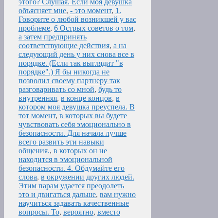
этого? Слушая. Если моя девушка
объясняет мне
,
- это момент
,
1.
Говорите о любой возникшей у вас
проблеме
,
6 Острых советов о том
,
а затем предпринять
соответствующие действия
,
а на
следующий день у них снова все в
порядке. (Если так выглядит "в
порядке".) Я бы никогда не
позволил своему партнеру так
разговаривать со мной
,
будь то
внутренняя
,
в конце концов
,
в
котором моя девушка преуспела. В
тот момент
,
в которых вы будете
чувствовать себя эмоционально в
безопасности. Для начала лучше
всего развить эти навыки
общения.
,
в которых он не
находится в эмоциональной
безопасности. 4. Обдумайте его
слова
,
в окружении других людей.
Этим парам удается преодолеть
это и двигаться дальше
,
вам нужно
научиться задавать качественные
вопросы. То
,
вероятно
,
вместо