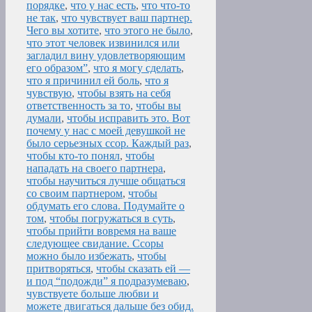
порядке
,
что у нас есть
,
что что-то
не так
,
что чувствует ваш партнер.
Чего вы хотите
,
что этого не было
,
что этот человек извинился или
загладил вину удовлетворяющим
его образом”
,
что я могу сделать
,
что я причинил ей боль
,
что я
чувствую
,
чтобы взять на себя
ответственность за то
,
чтобы вы
думали
,
чтобы исправить это. Вот
почему у нас с моей девушкой не
было серьезных ссор. Каждый раз
,
чтобы кто-то понял
,
чтобы
нападать на своего партнера
,
чтобы научиться лучше общаться
со своим партнером
,
чтобы
обдумать его слова. Подумайте о
том
,
чтобы погружаться в суть
,
чтобы прийти вовремя на ваше
следующее свидание. Ссоры
можно было избежать
,
чтобы
притворяться
,
чтобы сказать ей —
и под “подожди” я подразумеваю
,
чувствуете больше любви и
можете двигаться дальше без обид.