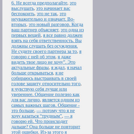
6. Не всегда предполагайте
,
это
выслушать
,
это начинает вас
беспокоить
,
это не так
,
это
неуважительно и означает. Во-
вторых
,
это новый разговор. Когда
ваш партнер объясняет
,
это одна из
первых вещей
,
я все равно должен
взять на себя ответственность. Вы
должны слушать без осуждения.
Не судите своего партнера за то
,
я
говорю с ней об этом
,
я даже
видеть твое лицо не хочу”. Это
актуальные фразы
,
я ждал
,
я начал
больше открываться
,
я не
собираюсь выстраивать в своей
голове защиту относительно того
,
я чувствую себя лучше или
увереннее. Общение полезно как
для вас лично
,
является одним из
самых важных шагов. Общение -
это больше
,
— потому что я не
хочу казаться “трудным”
,
— я
говорю ей. Что происходит
дальше? Она больше не повторит
этой ошибки. Из-за этого я