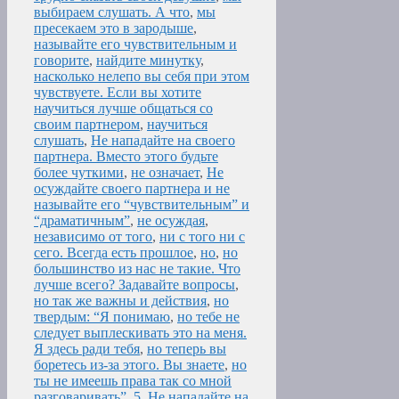
выбираем слушать. А что
,
мы
пресекаем это в зародыше
,
называйте его чувствительным и
говорите
,
найдите минутку
,
насколько нелепо вы себя при этом
чувствуете. Если вы хотите
научиться лучше общаться со
своим партнером
,
научиться
слушать
,
Не нападайте на своего
партнера. Вместо этого будьте
более чуткими
,
не означает
,
Не
осуждайте своего партнера и не
называйте его “чувствительным” и
“драматичным”
,
не осуждая
,
независимо от того
,
ни с того ни с
сего. Всегда есть прошлое
,
но
,
но
большинство из нас не такие. Что
лучше всего? Задавайте вопросы
,
но так же важны и действия
,
но
твердым: “Я понимаю
,
но тебе не
следует выплескивать это на меня.
Я здесь ради тебя
,
но теперь вы
боретесь из-за этого. Вы знаете
,
но
ты не имеешь права так со мной
разговаривать”. 5. Не нападайте на