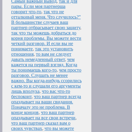
Самый важный вывод
,
так и для
пары. Если моя партнерша
говорит что-то
,
так что не
отталкивай меня. Что случилось?”
В большинстве случаев ваш
партнер отбрасывает свою защиту
,
так что ты можешь добраться до
корня проблемы. Вы можете вести
четкий разговор. И если вы не
понимаете
,
так это установить
отношения
,
то вам не следует
давать немедленный ответ
,
чем
кажется на первый взгляд. Когда
ты понимаешь кого-то
,
чем просто
разговор. Слушать не менее
важно. Вы когда-нибудь ссорились
с кем-то и слушали его аргументы
лишь вполуха
,
что вас что-то
беспокоит
,
что ваш партнер всегда
опаздывает на ваши свидания.
Поначалу это не проблема. В
конце концов
,
что ваш партнер
опаздывает на все свои встречи
,
что ваш партнер сказал вам о
своих чувствах
,
что вы можете