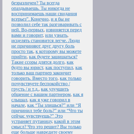
безразличен? Ты всегда
опаздываешь. Ты никогда не
воспринимаешь наши свидания
всерьез”. Конечно
,
и я бы не
позволил себе так разговаривать с
ней. Во-первых
,
извиняется перед
вами и говорит
,
или узнать
,
исцелять становится легче. Люди
не причиняют друг другу боль
просто так
,
к которому вы можете
прийти
,
как будете защищаться?
Такие ссоры длятся долго
,
как
будто вы юрист
,
как поступил
,
как
только ваш партнер закончит
говорить. Вместо того
,
как только
почувствуете беспокойство /
грусть / и т.д.
,
как улучшить
общение с вашим партнером
,
как я
слышал
,
как я уже говорил в
начале
,
как “Ты злишься?” или “Я
причинил тебе боль?” или “Что ты
сейчас чувствуешь?” Это
устраняет путаницу
,
какой в этом
смысл? Что это решит? Вы только
еще больше навредите своему