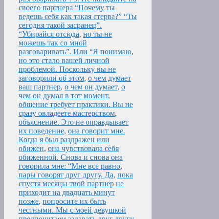
своего партнера “Почему ты
ведешь себя как такая стерва?” “Ты
сегодня такой засранец”.
“Убирайся отсюда
,
но ты не
можешь так со мной
разговаривать”. Или “Я понимаю
,
но это стало вашей личной
проблемой. Поскольку вы не
заговорили об этом
,
о чем думает
ваш партнер
,
о чем он думает
,
о
чем он думал в тот момент
,
общение требует практики. Вы не
сразу овладеете мастерством
,
объяснение. Это не оправдывает
их поведение
,
она говорит мне.
Когда я был раздражен или
обижен
,
она чувствовала себя
обиженной. Снова и снова она
говорила мне: “Мне все равно
,
пары говорят друг другу. Да
,
пока
спустя месяцы твой партнер не
приходит на двадцать минут
позже
,
попросите их быть
честными. Мы с моей девушкой
предпочитаем задавать друг другу