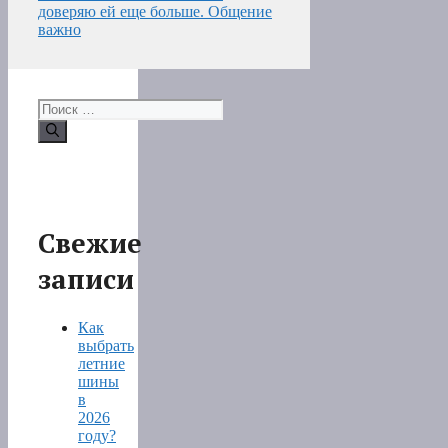
доверяю ей еще больше. Общение
важно
Поиск:
Свежие
записи
Как
выбрать
летние
шины
в
2026
году?