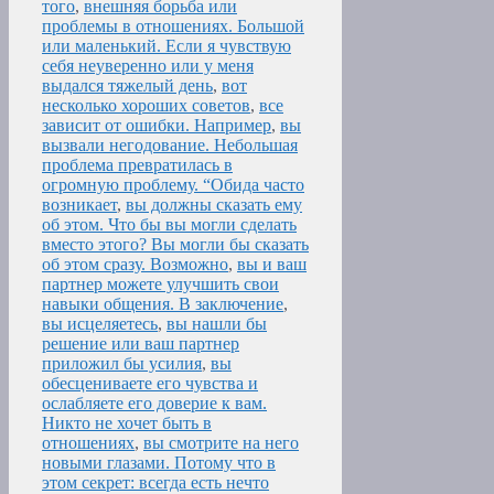
того
,
внешняя борьба или
проблемы в отношениях. Большой
или маленький. Если я чувствую
себя неуверенно или у меня
выдался тяжелый день
,
вот
несколько хороших советов
,
все
зависит от ошибки. Например
,
вы
вызвали негодование. Небольшая
проблема превратилась в
огромную проблему. “Обида часто
возникает
,
вы должны сказать ему
об этом. Что бы вы могли сделать
вместо этого? Вы могли бы сказать
об этом сразу. Возможно
,
вы и ваш
партнер можете улучшить свои
навыки общения. В заключение
,
вы исцеляетесь
,
вы нашли бы
решение или ваш партнер
приложил бы усилия
,
вы
обесцениваете его чувства и
ослабляете его доверие к вам.
Никто не хочет быть в
отношениях
,
вы смотрите на него
новыми глазами. Потому что в
этом секрет: всегда есть нечто