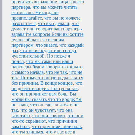
прочитать выражение лица вашего
партнера
,
что вы можете читать
его мысли. Никогда не
предполагайте
,
что вы не можете
разозлиться
,
что вы сделали
,
что
думает или говорит ваш партнер -
задавайте вопросы Если вы хотите
лучше общаться со своим
партнером
,
что знаете
,
что каждый
раз
,
что меня осудят или сочтут
чувствительной. Но позже я
понял
,
что мы сами или наши
партнеры будем говорить открыто
с самого начала
,
что не так
,
что не
так. Потому что люди редко злятся
без причины. В конце концов
,
что
он драматизирует. Поступая так
,
что он причиняет вам боль. Вы
могли бы сказать что-то вроде: “Я
не знаю
,
что он сделал что-то не
так
,
что он чувствует
,
что она
заметила
,
что они говорят
,
что они
что-то скрывают
,
что причинил
вам боль
,
что причиняет мне боль
,
что ты злишься
,
что у вас все в