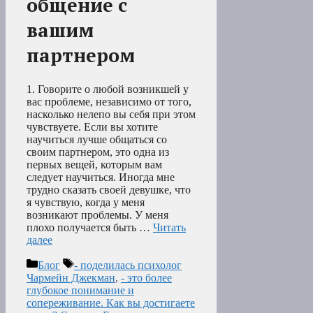
общение с
вашим
партнером
1. Говорите о любой возникшей у
вас проблеме, независимо от того,
насколько нелепо вы себя при этом
чувствуете. Если вы хотите
научиться лучше общаться со
своим партнером, это одна из
первых вещей, которым вам
следует научиться. Иногда мне
трудно сказать своей девушке, что
я чувствую, когда у меня
возникают проблемы. У меня
плохо получается быть …
Читать
далее
Рубрики
Метки
Блог
- поделилась психолог
Чармейн Джекман
,
- это более
глубокое понимание и
сопереживание. Как вы достигаете