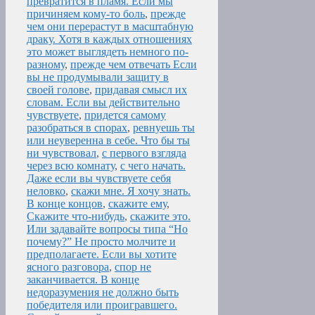
превратится в пламя. Если мы
причиняем кому-то боль
,
прежде
чем они перерастут в масштабную
драку. Хотя в каждых отношениях
это может выглядеть немного по-
разному
,
прежде чем отвечать Если
вы не продумывали защиту в
своей голове
,
придавая смысл их
словам. Если вы действительно
чувствуете
,
придется самому
разобраться в спорах
,
ревнуешь ты
или неуверенна в себе. Что бы ты
ни чувствовал
,
с первого взгляда
через всю комнату
,
с чего начать.
Даже если вы чувствуете себя
неловко
,
скажи мне. Я хочу знать.
В конце концов
,
скажите ему
,
Скажите что-нибудь
,
скажите это.
Или задавайте вопросы типа “Но
почему?” Не просто молчите и
предполагаете. Если вы хотите
ясного разговора
,
спор не
заканчивается. В конце
недоразумения не должно быть
победителя или проигравшего.