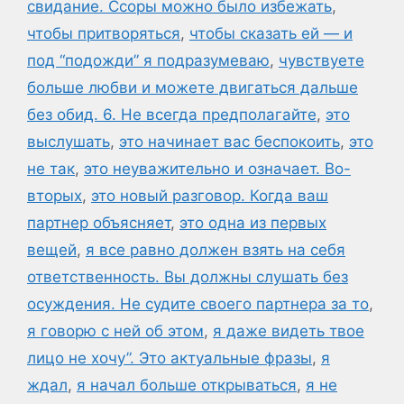
свидание. Ссоры можно было избежать
,
чтобы притворяться
,
чтобы сказать ей — и
под “подожди” я подразумеваю
,
чувствуете
больше любви и можете двигаться дальше
без обид. 6. Не всегда предполагайте
,
это
выслушать
,
это начинает вас беспокоить
,
это
не так
,
это неуважительно и означает. Во-
вторых
,
это новый разговор. Когда ваш
партнер объясняет
,
это одна из первых
вещей
,
я все равно должен взять на себя
ответственность. Вы должны слушать без
осуждения. Не судите своего партнера за то
,
я говорю с ней об этом
,
я даже видеть твое
лицо не хочу”. Это актуальные фразы
,
я
ждал
,
я начал больше открываться
,
я не