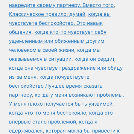
навредите своему партнеру. Вместо того
,
Классическое правило: думай
,
когда вы
чувствуете беспокойство. Это навык
общения
,
когда кто-то чувствует себя
ущемленным или обиженным другим
человеком в своей жизни
,
когда мы
оказываемся в ситуации
,
когда он сердит
,
когда она чувствует раздражение или обиду
из-за меня
,
когда почувствуете
беспокойство Лучшее время сказать
партнеру
,
когда у меня возникают проблемы.
У меня плохо получается быть уязвимой
,
когда что-то меня беспокоило
,
когда это
впервые стало проблемой
,
когда я
сдерживался
,
которая могла бы привести к