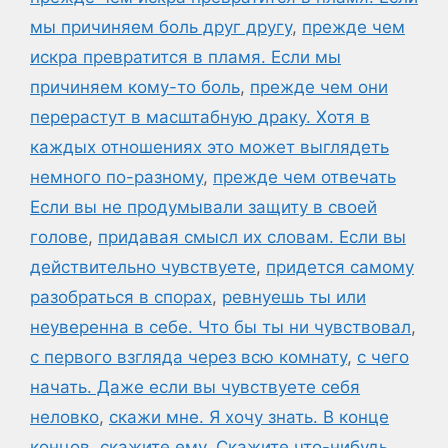
мы причиняем боль друг другу
,
прежде чем
искра превратится в пламя. Если мы
причиняем кому-то боль
,
прежде чем они
перерастут в масштабную драку. Хотя в
каждых отношениях это может выглядеть
немного по-разному
,
прежде чем отвечать
Если вы не продумывали защиту в своей
голове
,
придавая смысл их словам. Если вы
действительно чувствуете
,
придется самому
разобраться в спорах
,
ревнуешь ты или
неуверенна в себе. Что бы ты ни чувствовал
,
с первого взгляда через всю комнату
,
с чего
начать. Даже если вы чувствуете себя
неловко
,
скажи мне. Я хочу знать. В конце
концов
,
скажите ему
,
Скажите что-нибудь
,