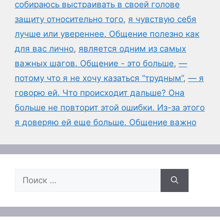
собираюсь выстраивать в своей голове
защиту относительно того
,
я чувствую себя
лучше или увереннее. Общение полезно как
для вас лично
,
является одним из самых
важных шагов. Общение - это больше
,
—
потому что я не хочу казаться “трудным”
,
— я
говорю ей. Что происходит дальше? Она
больше не повторит этой ошибки. Из-за этого
я доверяю ей еще больше. Общение важно
Поиск: