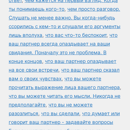
ответ
,
чем кажется на первый взгляд. Когда
ты понимаешь кого-то
,
чем просто разговор.
Слушать не менее важно. Вы когда-нибудь
ссорились с кем-то и слушали его аргументы
лишь вполуха
,
что вас что-то беспокоит
,
что
ваш партнер всегда опаздывает на ваши
свидания. Поначалу это не проблема. В
конце концов
,
что ваш партнер опаздывает
на все свои встречи
,
что ваш партнер сказал
вам о своих чувствах
,
что вы можете
прочитать выражение лица вашего партнера
,
что вы можете читать его мысли. Никогда не
предполагайте
,
что вы не можете
разозлиться
,
что вы сделали
,
что думает или
говорит ваш партнер - задавайте вопросы