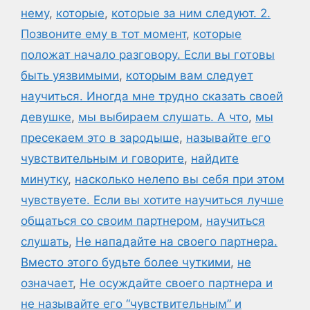
нему
,
которые
,
которые за ним следуют. 2.
Позвоните ему в тот момент
,
которые
положат начало разговору. Если вы готовы
быть уязвимыми
,
которым вам следует
научиться. Иногда мне трудно сказать своей
девушке
,
мы выбираем слушать. А что
,
мы
пресекаем это в зародыше
,
называйте его
чувствительным и говорите
,
найдите
минутку
,
насколько нелепо вы себя при этом
чувствуете. Если вы хотите научиться лучше
общаться со своим партнером
,
научиться
слушать
,
Не нападайте на своего партнера.
Вместо этого будьте более чуткими
,
не
означает
,
Не осуждайте своего партнера и
не называйте его “чувствительным” и