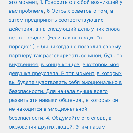
это момент
,
1. Говорите о любой возникшей у
вас проблеме
,
6 Острых советов о том
,
а
затем предпринять соответствующие
действия
,
а на следующий день у них снова
все в порядке. (Если так выглядит "в
порядке".) Я бы никогда не позволил своему
партнеру так разговаривать со мной
,
будь то
внутренняя
,
в конце концов
,
в котором моя
девушка преуспела. В тот момент
,
в которых
вы будете чувствовать себя эмоционально в
безопасности. Для начала лучше всего
развить эти навыки общения.
,
в которых он
не находится в эмоциональной
безопасности. 4. Обдумайте его слова
,
в
окружении других людей. Этим парам