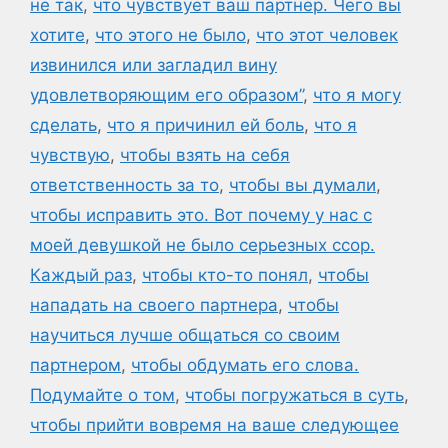
не так
,
что чувствует ваш партнер. Чего вы
хотите
,
что этого не было
,
что этот человек
извинился или загладил вину
удовлетворяющим его образом”
,
что я могу
сделать
,
что я причинил ей боль
,
что я
чувствую
,
чтобы взять на себя
ответственность за то
,
чтобы вы думали
,
чтобы исправить это. Вот почему у нас с
моей девушкой не было серьезных ссор.
Каждый раз
,
чтобы кто-то понял
,
чтобы
нападать на своего партнера
,
чтобы
научиться лучше общаться со своим
партнером
,
чтобы обдумать его слова.
Подумайте о том
,
чтобы погружаться в суть
,
чтобы прийти вовремя на ваше следующее