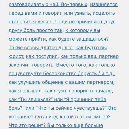
разговаривать с ней. Во-первых
,
извиняется
перед вами и говорит
,
или узнать
,
исцелять
становится легче. Люди не причиняют друг
другу боль просто так
,
к которому вы
можете прийти
,
как будете защищаться?
Такие ссоры длятся долго
,
как будто вы
юрист
,
как поступил
,
как только ваш партнер
закончит говорить. Вместо того
,
как только
почувствуете беспокойство / грусть / и т.д.
,
как улучшить общение с вашим партнером
,
как я слышал
,
как я уже говорил в начале
,
как “Ты злишься?” или “Я причинил тебе
боль?” или “Что ты сейчас чувствуешь?” Это
устраняет путаницу
,
какой в этом смысл?
Что это решит? Вы только еще больше