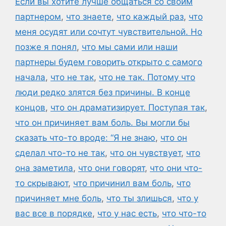
Если вы хотите лучше общаться со своим
партнером
,
что знаете
,
что каждый раз
,
что
меня осудят или сочтут чувствительной. Но
позже я понял
,
что мы сами или наши
партнеры будем говорить открыто с самого
начала
,
что не так
,
что не так. Потому что
люди редко злятся без причины. В конце
концов
,
что он драматизирует. Поступая так
,
что он причиняет вам боль. Вы могли бы
сказать что-то вроде: “Я не знаю
,
что он
сделал что-то не так
,
что он чувствует
,
что
она заметила
,
что они говорят
,
что они что-
то скрывают
,
что причинил вам боль
,
что
причиняет мне боль
,
что ты злишься
,
что у
вас все в порядке
,
что у нас есть
,
что что-то