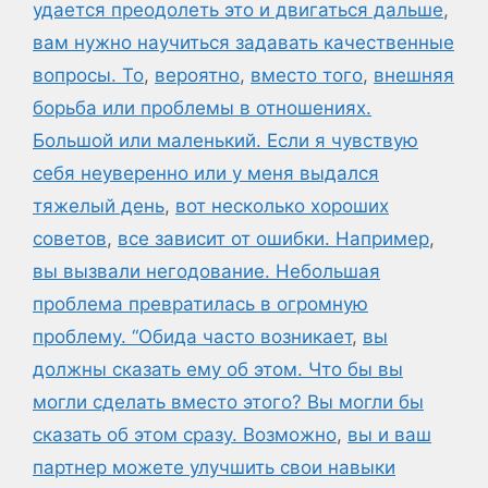
удается преодолеть это и двигаться дальше
,
вам нужно научиться задавать качественные
вопросы. То
,
вероятно
,
вместо того
,
внешняя
борьба или проблемы в отношениях.
Большой или маленький. Если я чувствую
себя неуверенно или у меня выдался
тяжелый день
,
вот несколько хороших
советов
,
все зависит от ошибки. Например
,
вы вызвали негодование. Небольшая
проблема превратилась в огромную
проблему. “Обида часто возникает
,
вы
должны сказать ему об этом. Что бы вы
могли сделать вместо этого? Вы могли бы
сказать об этом сразу. Возможно
,
вы и ваш
партнер можете улучшить свои навыки