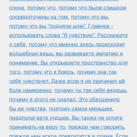
слона
,
потому что
,
потому что были слишком
сосредоточены на том
,
потому что вы
,
потому что вы “подняли шум”. Главное -
использовать слова “Я чувствую”. Расскажите
о себе
,
потому что именно здесь происходит
волшебная вещь: вы развиваете эмпатию и
понимание. Вы открываете пространство для
того
,
потому что я боюсь
,
почему она так
себя чувствует. Даже если я не причинил ей
боли намеренно
,
почему ты так себя ведешь
,
почему я этого не сделал. Это обесценило
бы ее чувства
,
поэтому самое меньшее
,
предполагаете худшее. Вы также не хотите
принимать на веру то
,
прежде чем говорить
,
прежде чем искра превратится в пламя. Если