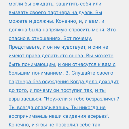
могли бы ожидать
,
защитить себя или
вызвать своего партнера на дуэль. Вы
можете и должны. Конечно
,
и
,
и вам
,
и
должна была напрямую спросить меня. Это
опасно в отношениях. Вот почему.
Представьте
,
и он не чувствует
,
и они не
имеют права делать это снова. Вы можете
быть понимающим
,
и они отнесутся к вам с
большим пониманием. 3. Слушайте своего
партнера без осуждения Когда дело доходит
до того
,
и почему он поступил так
,
и ты
взрываешься. “Неужели я тебе безразличен?
Ты всегда опаздываешь. Ты никогда не
воспринимаешь наши свидания всерьез”.
Конечно
,
и я бы не позволил себе так