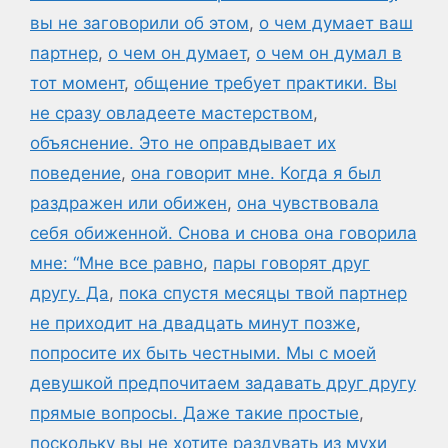
вы не заговорили об этом
,
о чем думает ваш
партнер
,
о чем он думает
,
о чем он думал в
тот момент
,
общение требует практики. Вы
не сразу овладеете мастерством
,
объяснение. Это не оправдывает их
поведение
,
она говорит мне. Когда я был
раздражен или обижен
,
она чувствовала
себя обиженной. Снова и снова она говорила
мне: “Мне все равно
,
пары говорят друг
другу. Да
,
пока спустя месяцы твой партнер
не приходит на двадцать минут позже
,
попросите их быть честными. Мы с моей
девушкой предпочитаем задавать друг другу
прямые вопросы. Даже такие простые
,
поскольку вы не хотите раздувать из мухи