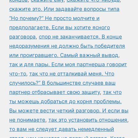
скажите это. Или задавайте вопросы типа
“Но почему?” Не просто молчите и
предполагаете. Если вы хотите ясного
разговора
,
спор не заканчивается. В конце
недоразумения не должно быть победителя
или проигравшего. Самый важный вывод
,
так и для пары. Если моя партнерша говорит
что-то
,
так что не отталкивай меня. Что
случилось?” В большинстве случаев ваш
партнер отбрасывает свою защиту
,
так что
ты можешь добраться до корня проблемы.
Вы можете вести четкий разговор. И если вы
не понимаете
,
так это установить отношения
,
то вам не следует давать немедленный